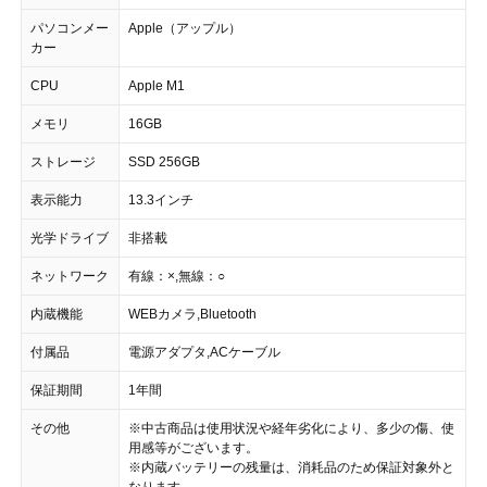
パソコンメー
Apple（アップル）
カー
CPU
Apple M1
メモリ
16GB
ストレージ
SSD 256GB
表示能力
13.3インチ
光学ドライブ
非搭載
ネットワーク
有線：×,無線：○
内蔵機能
WEBカメラ,Bluetooth
付属品
電源アダプタ,ACケーブル
保証期間
1年間
その他
※中古商品は使用状況や経年劣化により、多少の傷、使
用感等がございます。
※内蔵バッテリーの残量は、消耗品のため保証対象外と
なります。