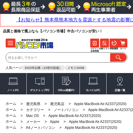
品質と価格で選ぶなら【パソコン市場】中古パソコンが安い！
ログイン
比較リスト
閲覧履歴
カート
会員登録
人気ページ
2020年以降（10世代前後）
メモリ16GB
ノートPC
デスクトップPC
Office搭載PC
モバイルPC
店舗一覧
ホーム
>
>
>
鹿児島県
鹿児島店
Apple MacBook Air A2337(2020)
ホーム
>
>
>
カテゴリー
ノートパソコン
Apple MacBook Air A2337(
ホーム
>
>
Mac OS
Apple MacBook Air A2337(2020)
ホーム
>
>
>
メーカー
Apple
Apple MacBook Air A2337(2020)
ホーム
>
>
A4ノートパソコン
Apple MacBook Air A2337(2020)