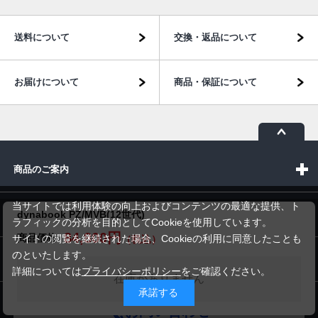
送料について
交換・返品について
お届けについて
商品・保証について
商品のご案内
当サイトでは利用体験の向上およびコンテンツの最適な提供、ト
dynabook PZ/MVB(12世代)
パソコン市場について
ラフィックの分析を目的としてCookieを使用しています。
84,800円
商品価格
サイトの閲覧を継続された場合、Cookieの利用に同意したことも
のといたします。
パソコン販売以外のサービス
詳細については
プライバシーポリシー
をご確認ください。
在庫がありません
承諾する
お問い合わせ