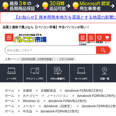
品質と価格で選ぶなら【パソコン市場】中古パソコンが安い！
ログイン
比較リスト
閲覧履歴
カート
会員登録
人気ページ
2020年以降（10世代前後）
メモリ16GB
ノートPC
デスクトップPC
Office搭載PC
モバイルPC
店舗一覧
ホーム
>
>
>
京都府
京都駅前店
dynabook PZ/MVB(12世代)
ホーム
>
>
>
カテゴリー
ノートパソコン
dynabook PZ/MVB(12世代)
ホーム
>
>
Windows 11
dynabook PZ/MVB(12世代)
ホーム
>
>
>
メーカー
dynabook（旧東芝）
dynabook PZ/MVB(12
ホーム
>
>
中古品
dynabook PZ/MVB(12世代)