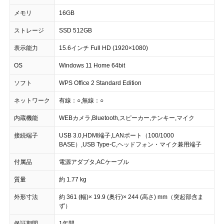
メモリ
16GB
ストレージ
SSD 512GB
表示能力
15.6インチ Full HD (1920×1080)
OS
Windows 11 Home 64bit
ソフト
WPS Office 2 Standard Edition
ネットワーク
有線：○,無線：○
内蔵機能
WEBカメラ,Bluetooth,スピーカー,テンキー,マイク
接続端子
USB 3.0,HDMI端子,LANポート（100/1000
BASE）,USB Type-C,ヘッドフォン・マイク兼用端子
付属品
電源アダプタ,ACケーブル
質量
約 1.77 kg
外形寸法
約 361 (幅)× 19.9 (奥行)× 244 (高さ) mm（突起部含ま
ず）
保証期間
1年間