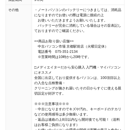
その他
・ノートパソコンのバッテリーにつきましては、消耗品
になりますのでお使いの際は電源に接続の上
お使いいただきますようお願いいたします。
バッテリーが完全に消耗している場合はその旨表記し
ておりますのでご確認ください。
<<商品お取り扱い店舗>>
中古パソコン市場 京都駅前店（火曜日定休）
電話番号 075-351-2134
※営業時間は10時から20時です。
□メディエイターだから安心購入 入門機・マイパソコン
にオススメ
全国に出店しており提供するパソコンは、100項目以上
の入念な点検整備・
クリーニングが施され届いたその日からすぐに使える親
切設定が好評です。
※※※注意事項※※※
・中古になりますのでキズや汚れ、キーボードのテカリ
などの使用感等は多少御座います。
・返品は連絡の上8日以内なら開封後でも可能！（送料
はお客様ご負担になります）