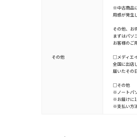
※中古商品
用感が発生
その他、お
まずはパソコ
お客様のご
その他
□メディエ
全国に出店
届いたその
□その他
※ノートパ
※お届けに
※支払い方