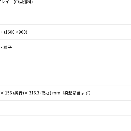
レイ (中型送料)
 (1600×900)
I-I端子
(幅)× 156 (奥行)× 316.3 (高さ) mm（突起部含まず）