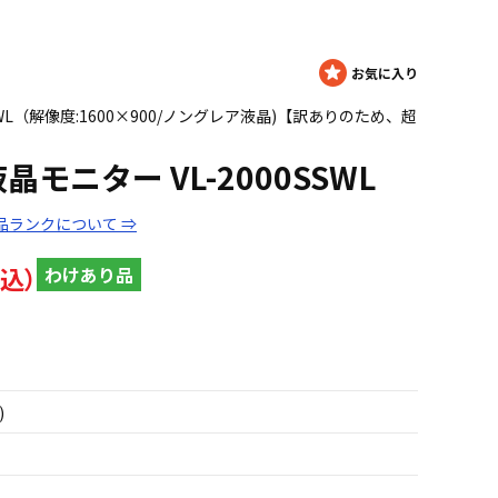
SSWL（解像度:1600×900/ノングレア液晶)【訳ありのため、超
晶モニター VL-2000SSWL
品ランクについて ⇒
わけあり品
)