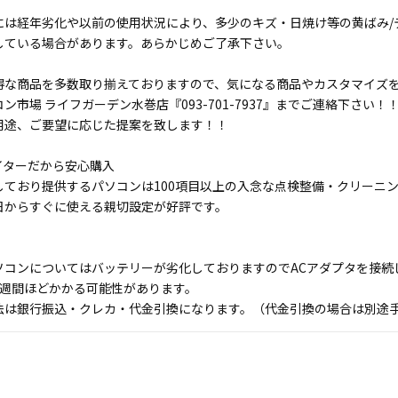
には経年劣化や以前の使用状況により、多少のキズ・日焼け等の黄ばみ/
している場合があります。あらかじめご了承下さい。
得な商品を多数取り揃えておりますので、気になる商品やカスタマイズ
ン市場 ライフガーデン水巻店『093-701-7937』までご連絡下さい！
用途、ご要望に応じた提案を致します！！
イターだから安心購入
しており提供するパソコンは100項目以上の入念な点検整備・クリーニ
日からすぐに使える親切設定が好評です。
ソコンについてはバッテリーが劣化しておりますのでACアダプタを接続
1週間ほどかかる可能性があります。
法は銀行振込・クレカ・代金引換になります。（代金引換の場合は別途手数