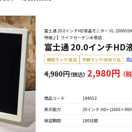
富士通 20.0インチHD液晶モニター VL-2000
特価♪】ライフガーデン水巻店
富士通 20.0インチHD液
商
機能ランク:並品
外観ランク:訳あり品
2,980円
4,980円
商品コード
194553
表示能力
20インチ HD+ (1600×900
保証期間
180日間