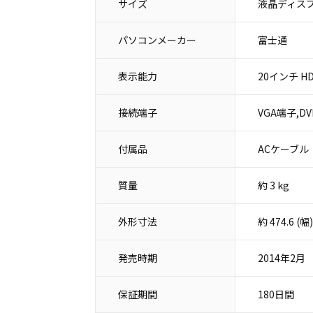
サイズ
液晶ディスプ
パソコンメーカー
富士通
表示能力
20インチ HD+
接続端子
VGA端子,DV
付属品
ACケーブル
質量
約 3 kg
外形寸法
約 474.6 
発売時期
2014年2月
保証期間
180日間