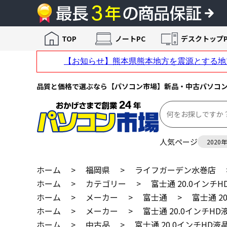
TOP
ノートPC
デスクトップP
品質と価格で選ぶなら【パソコン市場】新品・中古パソコ
人気ページ
2020
ホーム
>
福岡県
>
ライフガーデン水巻店
ホーム
>
カテゴリー
>
富士通 20.0インチHD
ホーム
>
メーカー
>
富士通
>
富士通 20
ホーム
>
メーカー
>
富士通 20.0インチHD液
ホーム
>
中古品
>
富士通 20.0インチHD液晶