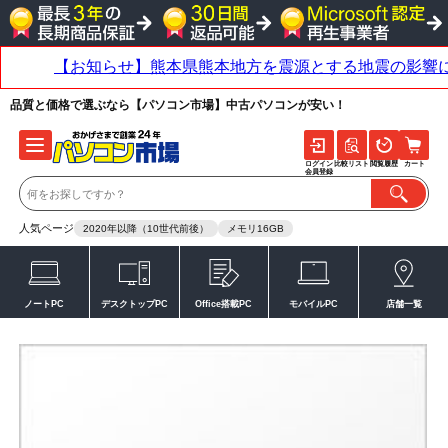
品質と価格で選ぶなら【パソコン市場】中古パソコンが安い！
ログイン
比較リスト
閲覧履歴
カート
会員登録
人気ページ
2020年以降（10世代前後）
メモリ16GB
ノートPC
デスクトップPC
Office搭載PC
モバイルPC
店舗一覧