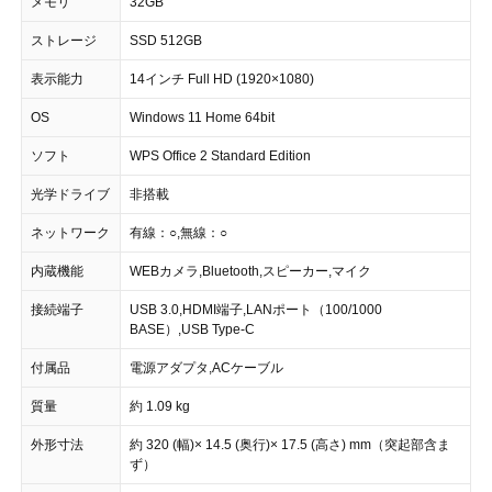
メモリ
32GB
ストレージ
SSD 512GB
表示能力
14インチ Full HD (1920×1080)
OS
Windows 11 Home 64bit
ソフト
WPS Office 2 Standard Edition
光学ドライブ
非搭載
ネットワーク
有線：○,無線：○
内蔵機能
WEBカメラ,Bluetooth,スピーカー,マイク
接続端子
USB 3.0,HDMI端子,LANポート（100/1000
BASE）,USB Type-C
付属品
電源アダプタ,ACケーブル
質量
約 1.09 kg
外形寸法
約 320 (幅)× 14.5 (奥行)× 17.5 (高さ) mm（突起部含ま
ず）