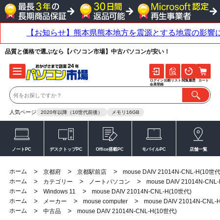
品質と価格で選ぶなら【パソコン市場】中古パソコンが安い！
ログイン
比較リスト
閲覧履歴
カート
会員登録
人気ページ
2020年以降（10世代前後）
メモリ16GB
ノートPC
デスクトップPC
Office搭載PC
モバイルPC
店舗一覧
ホーム
>
>
>
京都府
京都駅前店
mouse DAIV 21014N-CNL-H(10世代
ホーム
>
>
>
カテゴリー
ノートパソコン
mouse DAIV 21014N-CNL
ホーム
>
>
Windows 11
mouse DAIV 21014N-CNL-H(10世代)
ホーム
>
>
>
メーカー
mouse computer
mouse DAIV 21014N-CNL-
ホーム
>
>
中古品
mouse DAIV 21014N-CNL-H(10世代)