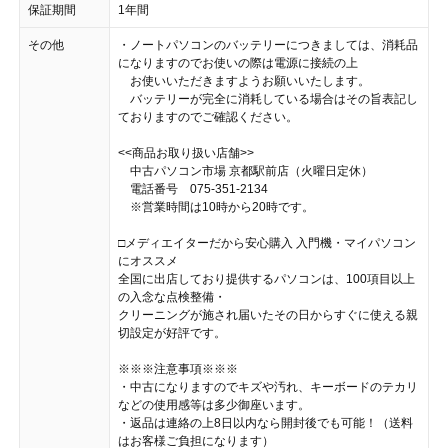
保証期間
1年間
その他
・ノートパソコンのバッテリーにつきましては、消耗品
になりますのでお使いの際は電源に接続の上
お使いいただきますようお願いいたします。
バッテリーが完全に消耗している場合はその旨表記し
ておりますのでご確認ください。
<<商品お取り扱い店舗>>
中古パソコン市場 京都駅前店（火曜日定休）
電話番号 075-351-2134
※営業時間は10時から20時です。
□メディエイターだから安心購入 入門機・マイパソコン
にオススメ
全国に出店しており提供するパソコンは、100項目以上
の入念な点検整備・
クリーニングが施され届いたその日からすぐに使える親
切設定が好評です。
※※※注意事項※※※
・中古になりますのでキズや汚れ、キーボードのテカリ
などの使用感等は多少御座います。
・返品は連絡の上8日以内なら開封後でも可能！（送料
はお客様ご負担になります）