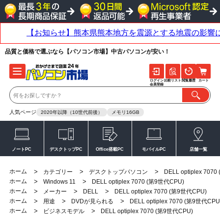
品質と価格で選ぶなら【パソコン市場】中古パソコンが安い！
ログイン
比較リスト
閲覧履歴
カート
会員登録
人気ページ
2020年以降（10世代前後）
メモリ16GB
ノートPC
デスクトップPC
Office搭載PC
モバイルPC
店舗一覧
ホーム
>
>
>
カテゴリー
デスクトップパソコン
DELL optiplex 70
ホーム
>
>
Windows 11
DELL optiplex 7070 (第9世代CPU)
ホーム
>
>
>
メーカー
DELL
DELL optiplex 7070 (第9世代CPU)
ホーム
>
>
>
用途
DVDが見られる
DELL optiplex 7070 (第9世代CPU
ホーム
>
>
ビジネスモデル
DELL optiplex 7070 (第9世代CPU)