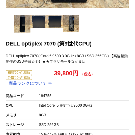
DELL optiplex 7070 (第9世代CPU)
DELL optiplex 7070( Corei5 9500 3.0GHz / 8GB / SSD:256GB ) 【高速起動
動作のSSD搭載☆彡】★★プラザモールなかま店
39,800円
機能ランク:並品
外観ランク:並品
商品ランクについて ⇒
商品コード
194755
CPU
Intel Core i5 第9世代 9500 3GHz
メモリ
8GB
ストレージ
SSD 256GB
表示能力
15.6インチ Full HD (1920×1080)