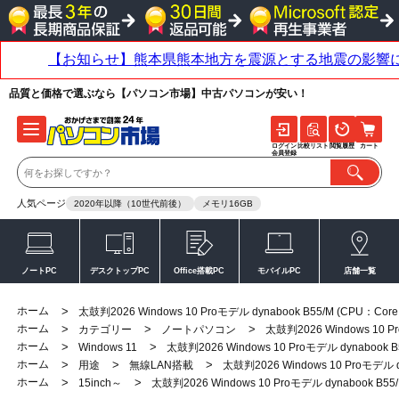
品質と価格で選ぶなら【パソコン市場】中古パソコンが安い！
ログイン
比較リスト
閲覧履歴
カート
会員登録
人気ページ
2020年以降（10世代前後）
メモリ16GB
ノートPC
デスクトップPC
Office搭載PC
モバイルPC
店舗一覧
ホーム
>
太鼓判2026 Windows 10 Proモデル dynabook B55/M (CPU：Core 
ホーム
>
>
>
カテゴリー
ノートパソコン
太鼓判2026 Windows 10 Pr
ホーム
>
>
Windows 11
太鼓判2026 Windows 10 Proモデル dynabook B5
ホーム
>
>
>
用途
無線LAN搭載
太鼓判2026 Windows 10 Proモデル dy
ホーム
>
>
15inch～
太鼓判2026 Windows 10 Proモデル dynabook B55/