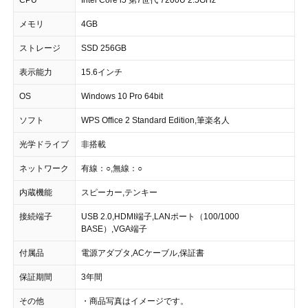
CPU
Intel Core i5 第7世代 7200U 2.5GHz
メモリ
4GB
ストレージ
SSD 256GB
表示能力
15.6インチ
OS
Windows 10 Pro 64bit
ソフト
WPS Office 2 Standard Edition,筆楽名人
光学ドライブ
非搭載
ネットワーク
有線：○,無線：○
内蔵機能
スピーカー,テンキー
接続端子
USB 2.0,HDMI端子,LANポート（100/1000
BASE）,VGA端子
付属品
電源アダプタ,ACケーブル,保証書
保証期間
3年間
その他
・商品写真はイメージです。