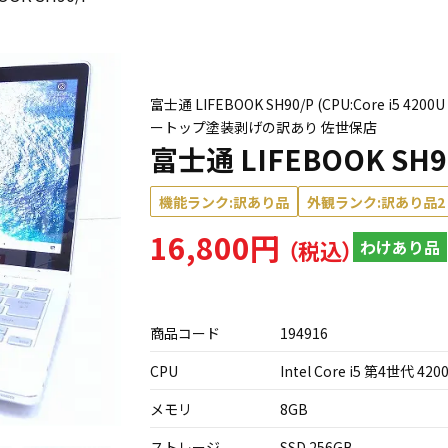
富士通 LIFEBOOK SH90/P (CPU:Core i5 42
ートップ塗装剥げの訳あり 佐世保店
富士通 LIFEBOOK SH9
機能ランク:訳あり品
外観ランク:訳あり品2
16,800円
わけあり品
商品コード
194916
CPU
Intel Core i5 第4世代 420
メモリ
8GB
ストレージ
SSD 256GB