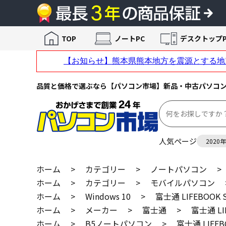
TOP
ノートPC
デスクトップP
品質と価格で選ぶなら【パソコン市場】新品・中古パソコ
人気ページ
2020
ホーム
>
カテゴリー
>
ノートパソコン
>
ホーム
>
カテゴリー
>
モバイルパソコン
ホーム
>
Windows 10
>
富士通 LIFEBOOK S
ホーム
>
メーカー
>
富士通
>
富士通 LI
ホーム
>
B5ノートパソコン
>
富士通 LIFEB