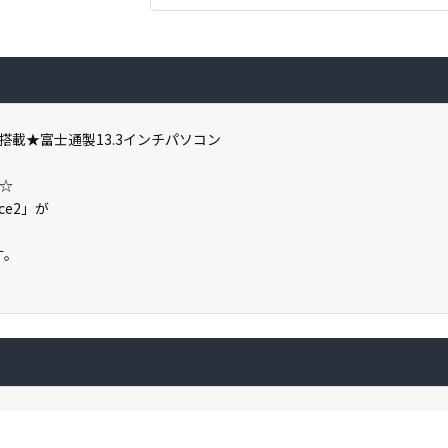
0搭載★富士通製13.3インチパソコン
載☆
ce2」が
す。