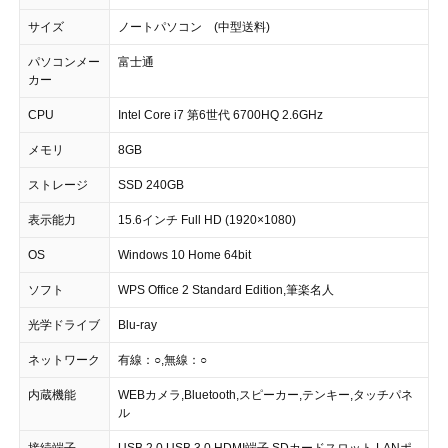
サイズ
ノートパソコン (中型送料)
パソコンメー
富士通
カー
CPU
Intel Core i7 第6世代 6700HQ 2.6GHz
メモリ
8GB
ストレージ
SSD 240GB
表示能力
15.6インチ Full HD (1920×1080)
OS
Windows 10 Home 64bit
ソフト
WPS Office 2 Standard Edition,筆楽名人
光学ドライブ
Blu-ray
ネットワーク
有線：○,無線：○
内蔵機能
WEBカメラ,Bluetooth,スピーカー,テンキー,タッチパネ
ル
接続端子
USB 2.0,USB 3.0,HDMI端子,SDカードスロット,LANポ