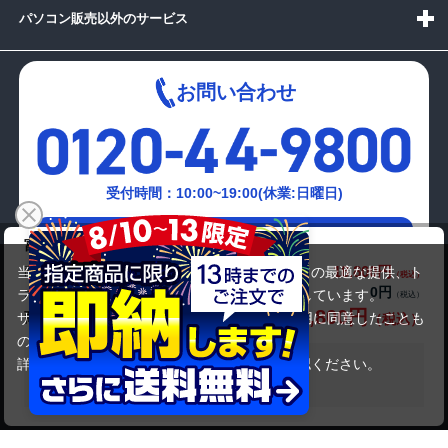
パソコン販売以外のサービス
お問い合わせ
受付時間：10:00~19:00(休業:日曜日)
メールでの
富士通 LIFEBOOK AH77/Y
お問い合わせはこちら
18,800円
商品価格(税込)
当サイトでは利用体験の向上およびコンテンツの最適な提供、ト
0円
オプション小計価格(税込)
ラフィックの分析を目的としてCookieを使用しています。
18,800円
商品合計価格(税込)
サイトの閲覧を継続された場合、Cookieの利用に同意したことも
のといたします。
詳細については
プライバシーポリシー
をご確認ください。
在庫がありません
承諾する
Copyright(c)2024 mediator Co., Ltd. ALL Rights Reserved