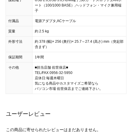
ート（100/1000 BASE）,ヘッドフォン・マイク兼用端
子
付属品
電源アダプタ,ACケーブル
質量
約 2.5 kg
外形寸法
約 378 (幅)× 256 (奥行)× 25.7～27.4 (高さ) mm（突起部
含まず）
保証期間
1年間
その他
■担当店舗 佐世保店■
TEL/FAX 0956-32-5950
店休日:毎週木曜日
気になる商品やカスタマイズご希望なら
パソコン市場 佐世保店までご連絡下さい。
ユーザーレビュー
この商品に寄せられたレビューはまだありません。