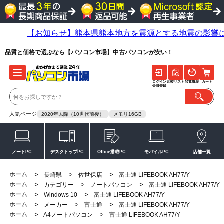
品質と価格で選ぶなら【パソコン市場】中古パソコンが安い！
ログイン
比較リスト
閲覧履歴
カート
会員登録
人気ページ
2020年以降（10世代前後）
メモリ16GB
ノートPC
デスクトップPC
Office搭載PC
モバイルPC
店舗一覧
ホーム
>
>
>
長崎県
佐世保店
富士通 LIFEBOOK AH77/Y
ホーム
>
>
>
カテゴリー
ノートパソコン
富士通 LIFEBOOK AH77/Y
ホーム
>
>
Windows 10
富士通 LIFEBOOK AH77/Y
ホーム
>
>
>
メーカー
富士通
富士通 LIFEBOOK AH77/Y
ホーム
>
>
A4ノートパソコン
富士通 LIFEBOOK AH77/Y