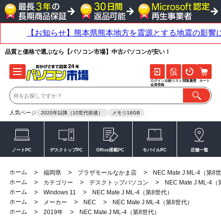
品質と価格で選ぶなら【パソコン市場】中古パソコンが安い！
ログイン
比較リスト
閲覧履歴
カート
会員登録
人気ページ
2020年以降（10世代前後）
メモリ16GB
ノートPC
デスクトップPC
Office搭載PC
モバイルPC
店舗一覧
ホーム
>
>
>
福岡県
プラザモールなかま店
NEC Mate J ML-4（第
ホーム
>
>
>
カテゴリー
デスクトップパソコン
NEC Mate J ML-
ホーム
>
>
Windows 11
NEC Mate J ML-4（第8世代）
ホーム
>
>
>
メーカー
NEC
NEC Mate J ML-4（第8世代）
ホーム
>
>
2019年
NEC Mate J ML-4（第8世代）