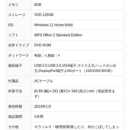
メモリ
8GB
ストレージ
SSD 128GB
OS
Windows 11 Home 64bit
ソフト
WPS Office 2 Standard Edition
光学ドライブ
DVD-ROM
ネットワーク
有線：○,無線：×
接続端子
USB 2.0,USB 3.0,VGA端子,マイク入力,ヘッドホン出
力,DisplayPort端子,LANポート（100/1000 BASE）
付属品
ACケーブル
外形寸法
約 89 (幅)× 291 (奥行)× 340 (高さ) mm（突起部含ま
ず）
発売時期
2019年1月
保証期間
1年間
その他
※ウィルス・物理損壊(落したり、何かこぼしてしまっ