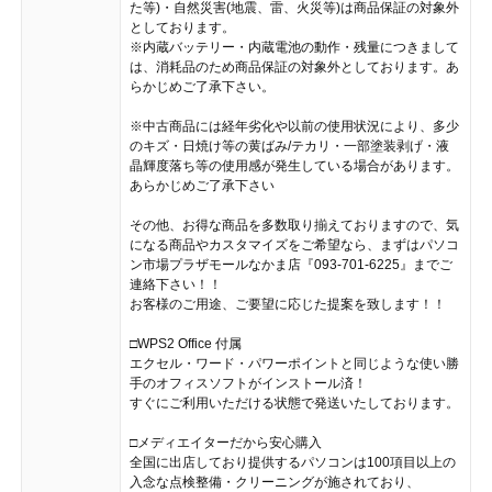
た等)・自然災害(地震、雷、火災等)は商品保証の対象外
としております。
※内蔵バッテリー・内蔵電池の動作・残量につきまして
は、消耗品のため商品保証の対象外としております。あ
らかじめご了承下さい。
※中古商品には経年劣化や以前の使用状況により、多少
のキズ・日焼け等の黄ばみ/テカリ・一部塗装剥げ・液
晶輝度落ち等の使用感が発生している場合があります。
あらかじめご了承下さい
その他、お得な商品を多数取り揃えておりますので、気
になる商品やカスタマイズをご希望なら、まずはパソコ
ン市場プラザモールなかま店『093-701-6225』までご
連絡下さい！！
お客様のご用途、ご要望に応じた提案を致します！！
□WPS2 Office 付属
エクセル・ワード・パワーポイントと同じような使い勝
手のオフィスソフトがインストール済！
すぐにご利用いただける状態で発送いたしております。
□メディエイターだから安心購入
全国に出店しており提供するパソコンは100項目以上の
入念な点検整備・クリーニングが施されており、