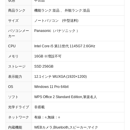
状態
中古品
商品ランク
機能ランク:並品 、 外観ランク:並品
サイズ
ノートパソコン (中型送料)
パソコンメー
Panasonic（パナソニック ）
カー
CPU
Intel Core i5 第11世代 1145G7 2.6GHz
メモリ
16GB ※増設不可
ストレージ
SSD 256GB
表示能力
12.1インチ WUXGA (1920×1200)
OS
Windows 11 Pro 64bit
ソフト
WPS Office 2 Standard Edition,筆楽名人
光学ドライブ
非搭載
ネットワーク
有線：○,無線：○
内蔵機能
WEBカメラ,Bluetooth,スピーカー,マイク