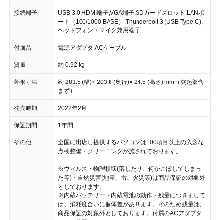
接続端子
USB 3.0,HDMI端子,VGA端子,SDカードスロット,LANポ
ート（100/1000 BASE）,Thunderbolt 3 (USB Type-C),
ヘッドフォン・マイク兼用端子
付属品
電源アダプタ,ACケーブル
質量
約 0.92 kg
外形寸法
約 283.5 (幅)× 203.8 (奥行)× 24.5 (高さ) mm（突起部含
まず）
発売時期
2022年2月
保証期間
1年間
その他
全国に出店し提供するパソコンは100項目以上の入念な
点検整備・クリーニングが施されております。
※ウィルス・物理損壊(落したり、何かこぼしてしまっ
た等)・自然災害(地震、雷、火災等)は商品保証の対象外
としております。
※内蔵バッテリー・内蔵電池の動作・残量につきまして
は、消耗度合いに個体差があります。そのため残量は、
商品保証の対象外としております。付属のACアダプタ