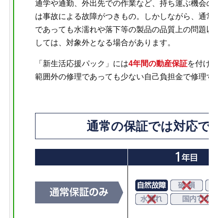
通学や通勤、外出先での作業など、持ち運ぶ機会の
は事故による故障がつきもの。しかしながら、通常
であっても水濡れや落下等の製品の品質上の問題以
しては、対象外となる場合があります。
「新生活応援パック」には
4年間の動産保証
を付け
範囲外の修理であっても少ない自己負担金で修理す
通常の保証では対応で