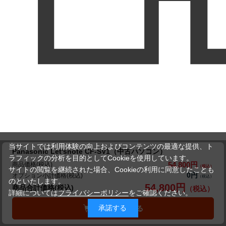
当サイトでは利用体験の向上およびコンテンツの最適な提供、ト
Panasonic Let'snote CF-SV1（中古パソコン）
ラフィックの分析を目的としてCookieを使用しています。
54,800円
商品価格(税込)
サイトの閲覧を継続された場合、Cookieの利用に同意したことも
0円
オプション小計価格(税込)
のといたします。
54,800円
商品合計価格(税込)
詳細については
プライバシーポリシー
をご確認ください。
承諾する
カートに入れる