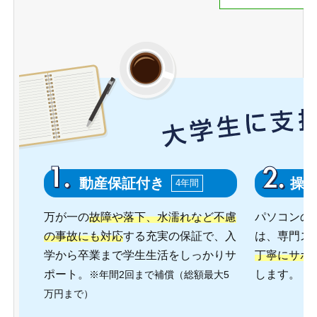
動産保証付き
操
4年間
万が一の
故障や落下、水濡れなど不慮
パソコンの
の事故にも対応
する充実の保証で、入
は、専門ス
学から卒業まで学生生活をしっかりサ
丁寧にサポ
ポート。
します。
※年間2回まで補償（総額最大5
万円まで）