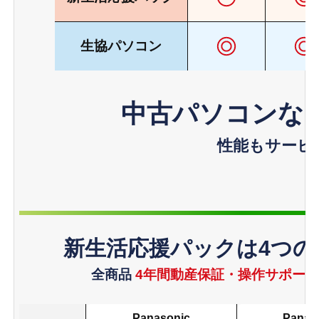
生協
パソコン
中古パソコンな
性能もサービ
新生活応援パックは
4つ
全商品
4年間動産保証・操作サポー
Panasonic
Panas