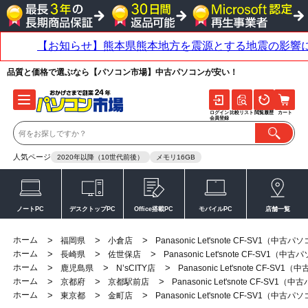
品質と価格で選ぶなら【パソコン市場】中古パソコンが安い！
ログイン
比較リスト
閲覧履歴
カート
会員登録
人気ページ
2020年以降（10世代前後）
メモリ16GB
ノートPC
デスクトップPC
Office搭載PC
モバイルPC
店舗一覧
ホーム
>
>
>
福岡県
小倉店
Panasonic Let'snote CF-SV1（中古
ホーム
>
>
>
長崎県
佐世保店
Panasonic Let'snote CF-SV1（中
ホーム
>
>
>
鹿児島県
N’sCITY店
Panasonic Let'snote CF-SV
ホーム
>
>
>
京都府
京都駅前店
Panasonic Let'snote CF-SV1
ホーム
>
>
>
東京都
金町店
Panasonic Let'snote CF-SV1（中古