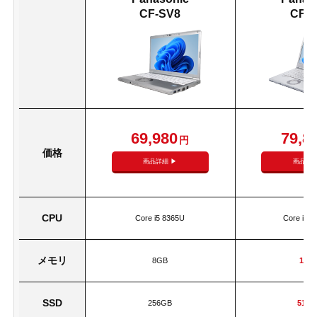
CF-SV8
CF-L
69,980
79,8
円
価格
商品詳細 ▶
商品詳細
CPU
Core i5 8365U
Core i7 
メモリ
8GB
16G
SSD
256GB
512