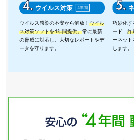
ウイルス対策
ネ
4年間
ウイルス感染の不安から解放！
ウイル
巧妙化する
ス対策ソフトを4年間提供。
常に最新
ード！
詐欺
の脅威に対応し、大切なレポートやデ
ーネットを
ータを守ります。
します。