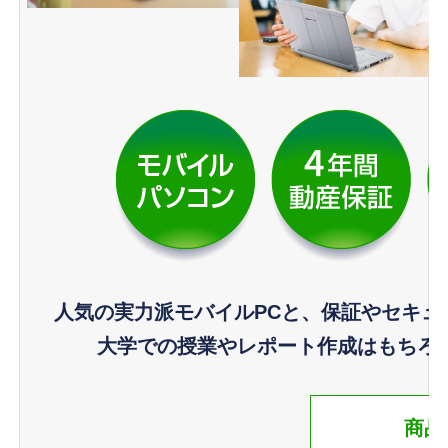
人気の実力派モバイルPCと、保証やセキュ
大学での授業やレポート作成はもちろ
商品