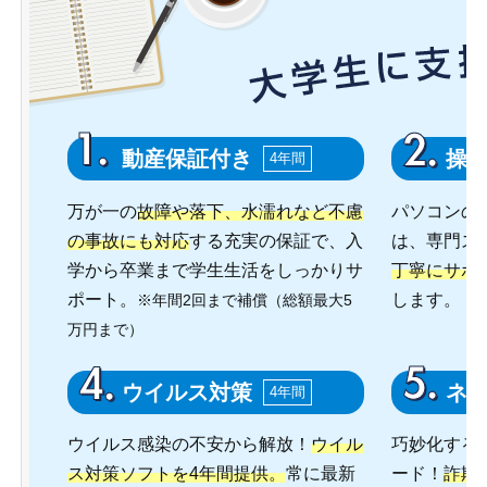
動産保証付き
操
4年間
万が一の
故障や落下、水濡れなど不慮
パソコンの
の事故にも対応
する充実の保証で、入
は、専門ス
学から卒業まで学生生活をしっかりサ
丁寧にサポ
ポート。
します。
※年間2回まで補償（総額最大5
万円まで）
ウイルス対策
ネ
4年間
ウイルス感染の不安から解放！
ウイル
巧妙化する
ス対策ソフトを4年間提供。
常に最新
ード！
詐欺