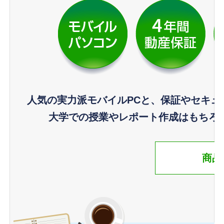
人気の実力派モバイルPCと、保証やセキュ
大学での授業やレポート作成はもちろ
商品