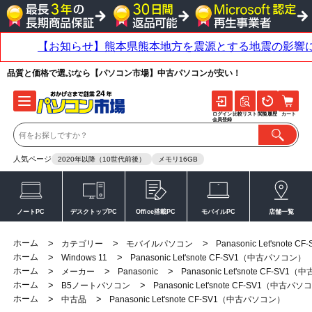
品質と価格で選ぶなら【パソコン市場】中古パソコンが安い！
ログイン
比較リスト
閲覧履歴
カート
会員登録
人気ページ
2020年以降（10世代前後）
メモリ16GB
ノートPC
デスクトップPC
Office搭載PC
モバイルPC
店舗一覧
ホーム
>
>
>
カテゴリー
モバイルパソコン
Panasonic Let'snot
ホーム
>
>
Windows 11
Panasonic Let'snote CF-SV1（中古パソコン）
ホーム
>
>
>
メーカー
Panasonic
Panasonic Let'snote CF-SV
ホーム
>
>
B5ノートパソコン
Panasonic Let'snote CF-SV1（中古パ
ホーム
>
>
中古品
Panasonic Let'snote CF-SV1（中古パソコン）