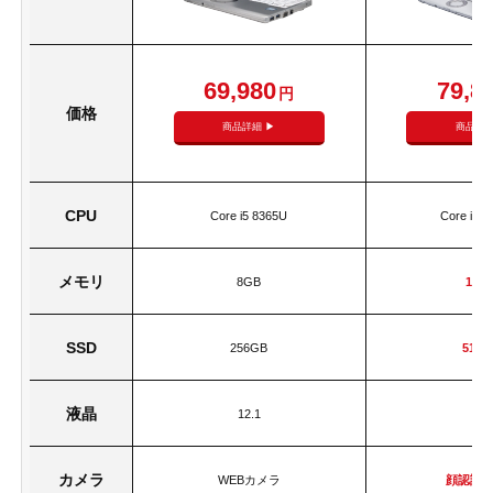
69,980
79,8
円
価格
商品詳細 ▶
商品詳細
CPU
Core i5 8365U
Core i7 
メモリ
8GB
16G
SSD
256GB
512
液晶
12.1
14
カメラ
WEBカメラ
顔認証