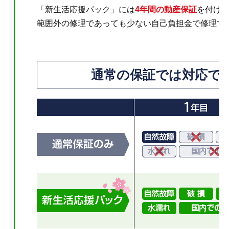
「新生活応援パック」には
4年間の動産保証
を付け
範囲外の修理であっても少ない自己負担金で修理す
通常の保証では対応で