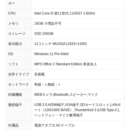
カー
CPU
Intel Core i5 第11世代 1145G7 2.6GHz
メモリ
16GB ※増設不可
ストレージ
SSD 256GB
表示能力
12.1インチ WUXGA (1920×1200)
OS
Windows 11 Pro 64bit
ソフト
WPS Office 2 Standard Edition,筆楽名人
光学ドライブ
非搭載
ネットワーク
有線：○,無線：○
内蔵機能
WEBカメラ,Bluetooth,スピーカー,マイク
接続端子
USB 3.0,HDMI端子,VGA端子,SDカードスロット,LANポ
ート（100/1000 BASE）,Thunderbolt 3 (USB Type-C),
ヘッドフォン・マイク兼用端子
付属品
電源アダプタ,ACケーブル