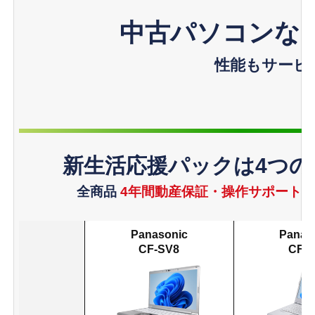
中古パソコンな
性能もサービ
新生活応援パックは
4つ
全商品
4年間動産保証・操作サポート・
Panasonic
Panas
CF-SV8
CF-L