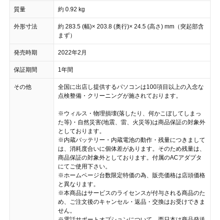
質量
約 0.92 kg
外形寸法
約 283.5 (幅)× 203.8 (奥行)× 24.5 (高さ) mm（突起部含
まず）
発売時期
2022年2月
保証期間
1年間
その他
全国に出店し提供するパソコンは100項目以上の入念な
点検整備・クリーニングが施されております。
※ウィルス・物理損壊(落したり、何かこぼしてしまっ
た等)・自然災害(地震、雷、火災等)は商品保証の対象外
としております。
※内蔵バッテリー・内蔵電池の動作・残量につきまして
は、消耗度合いに個体差があります。そのため残量は、
商品保証の対象外としております。付属のACアダプタ
にてご使用下さい。
※ホームページ台数限定特価の為、販売価格は店頭価格
と異なります。
※本商品はサービスのライセンスが付与される商品のた
め、ご注文後のキャンセル・返品・交換はお受けできま
せん。
※電話サポートオプションについて、西日本は商品発送