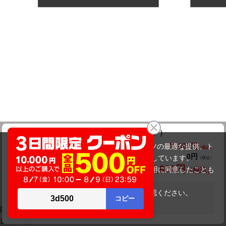
Panasonic Let'snote CF-SV1（中古パソコン）
79,800円
商品価格(税込)
当サイトでは利用体験の向上およびコンテンツの最適な提供、ト
0円
オプション小計価格(税込)
ラフィックの分析を目的としてCookieを使用しています。
79,800円
商品合計価格(税込)
サイトの閲覧を継続された場合、Cookieの利用に同意したことも
のといたします。
詳細については
プライバシーポリシー
をご確認ください。
在庫がありません
承諾する
購入後も相談できます
店舗・電話サポート