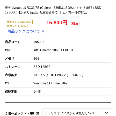
東芝 dynabook RX33/FB (Celeron-3865U1.8GHz / メモリ:8GB / SSD
128GB /)【訳あり品だから激安価格で!!】ビバモール赤間店
15,800円
機能ランク:訳あり品
外観ランク:並品
商品ランクについて ⇒
商品コード
195083
CPU
Intel Celeron 3865U 1.8GHz
メモリ
8GB
ストレージ
SSD 128GB
表示能力
13.3インチ HD FWXGA (1366×768)
OS
Windows 11 Home 64bit
保証期間
1年間
文書作成ソフト・表計算