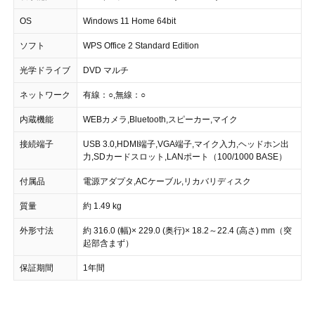
OS
Windows 11 Home 64bit
ソフト
WPS Office 2 Standard Edition
光学ドライブ
DVD マルチ
ネットワーク
有線：○,無線：○
内蔵機能
WEBカメラ,Bluetooth,スピーカー,マイク
接続端子
USB 3.0,HDMI端子,VGA端子,マイク入力,ヘッドホン出
力,SDカードスロット,LANポート（100/1000 BASE）
付属品
電源アダプタ,ACケーブル,リカバリディスク
質量
約 1.49 kg
外形寸法
約 316.0 (幅)× 229.0 (奥行)× 18.2～22.4 (高さ) mm（突
起部含まず）
保証期間
1年間