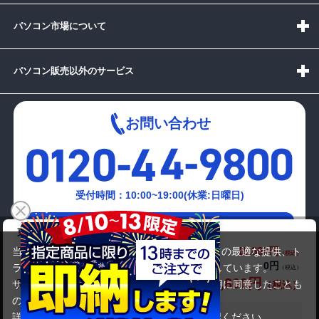
パソコン市場について
パソコン販売以外のサービス
お問い合わせ
受付時間：10:00~19:00(休業:日曜日)
メールでの
東芝 dynabook RX33/FB
お問い合わせはこちら
15,800円
商品価格(税込)
当サイトでは利用体験の向上およびコンテンツの最適な提供、ト
0円
オプション小計価格(税込)
ラフィックの分析を目的としてCookieを使用しています。
15,800円
商品合計価格(税込)
サイトの閲覧を継続された場合、Cookieの利用に同意したことも
のといたします。
詳細については
プライバシーポリシー
をご確認ください。