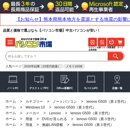
品質と価格で選ぶなら【パソコン市場】中古パソコンが安い！
ログイン
比較リスト
閲覧履歴
カート
会員登録
人気ページ
2020年以降（10世代前後）
メモリ16GB
ノートPC
デスクトップPC
Office搭載PC
モバイルPC
店舗一覧
ホーム
>
>
>
カテゴリー
ノートパソコン
lenovo G500（第３世代）
ホーム
>
>
Windows 10
lenovo G500（第３世代）
ホーム
>
>
>
メーカー
Lenovo
lenovo G500（第３世代）
ホーム
>
>
>
用途
DVDが見られる
lenovo G500（第３世代）
ホーム
>
>
>
用途
無線LAN搭載
lenovo G500（第３世代）