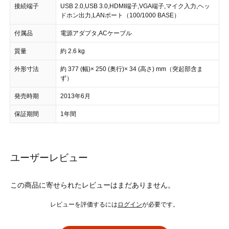
接続端子
USB 2.0,USB 3.0,HDMI端子,VGA端子,マイク入力,ヘッ
ドホン出力,LANポート（100/1000 BASE）
付属品
電源アダプタ,ACケーブル
質量
約 2.6 kg
外形寸法
約 377 (幅)× 250 (奥行)× 34 (高さ) mm（突起部含ま
ず）
発売時期
2013年6月
保証期間
1年間
ユーザーレビュー
この商品に寄せられたレビューはまだありません。
レビューを評価するには
ログイン
が必要です。