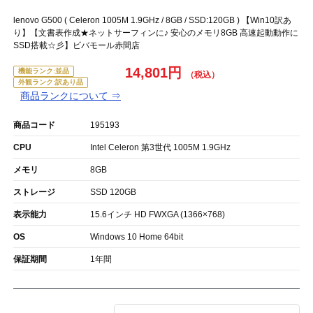
lenovo G500 ( Celeron 1005M 1.9GHz / 8GB / SSD:120GB ) 【Win10訳あ
り】【文書表作成★ネットサーフィンに♪ 安心のメモリ8GB 高速起動動作に
SSD搭載☆彡】ビバモール赤間店
14,801円
機能ランク:並品
外観ランク:訳あり品
商品ランクについて ⇒
商品コード
195193
CPU
Intel Celeron 第3世代 1005M 1.9GHz
メモリ
8GB
ストレージ
SSD 120GB
表示能力
15.6インチ HD FWXGA (1366×768)
OS
Windows 10 Home 64bit
保証期間
1年間