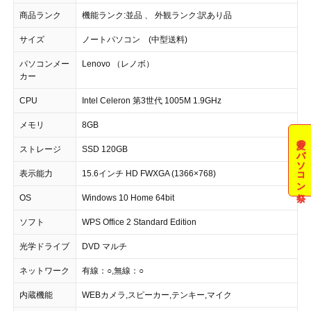
商品ランク
機能ランク:並品 、 外観ランク:訳あり品
サイズ
ノートパソコン (中型送料)
パソコンメー
Lenovo （レノボ）
カー
CPU
Intel Celeron 第3世代 1005M 1.9GHz
メモリ
8GB
夏のパソコン祭
ストレージ
SSD 120GB
表示能力
15.6インチ HD FWXGA (1366×768)
OS
Windows 10 Home 64bit
ソフト
WPS Office 2 Standard Edition
光学ドライブ
DVD マルチ
ネットワーク
有線：○,無線：○
内蔵機能
WEBカメラ,スピーカー,テンキー,マイク