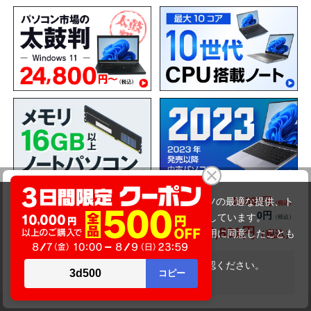
lenovo G500（第３世代）
14,801円
商品価格(税込)
当サイトでは利用体験の向上およびコンテンツの最適な提供、ト
0円
オプション小計価格(税込)
ラフィックの分析を目的としてCookieを使用しています。
14,801円
商品合計価格(税込)
サイトの閲覧を継続された場合、Cookieの利用に同意したことも
のといたします。
詳細については
プライバシーポリシー
をご確認ください。
在庫がありません
承諾する