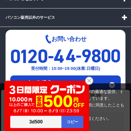
パソコン販売以外のサービス
お問い合わせ
受付時間：10:00~19:00(休業:日曜日)
メールでの
お問い合わせはこちら
当サイトでは利用体験の向上およびコンテンツの最適な提供、ト
AverInformation AI自動追尾リモートカメラ DL10
ラフィックの分析を目的としてCookieを使用しています。
74,800円
商品価格
サイトの閲覧を継続された場合、Cookieの利用に同意したことも
のといたします。
詳細については
プライバシーポリシー
をご確認ください。
在庫がありません
承諾する
Copyright(c)2024 mediator Co., Ltd. ALL Rights Reserved