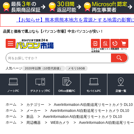
品質と価格で選ぶなら【パソコン市場】中古パソコンが安い！
ログイン
比較リスト
閲覧履歴
カート
会員登録
人気ページ
2020年以降（10世代前後）
メモリ16GB
ノートPC
デスクトップPC
Office搭載PC
モバイルPC
店舗一覧
ホーム
>
>
カテゴリー
AverInformation AI自動追尾リモートカメラ DL10
ホーム
>
>
メーカー
AverInformation AI自動追尾リモートカメラ DL10
ホーム
>
>
新品
AverInformation AI自動追尾リモートカメラ DL10
ホーム
>
>
>
周辺機器
WEBカメラ
AverInformation AI自動追尾リ