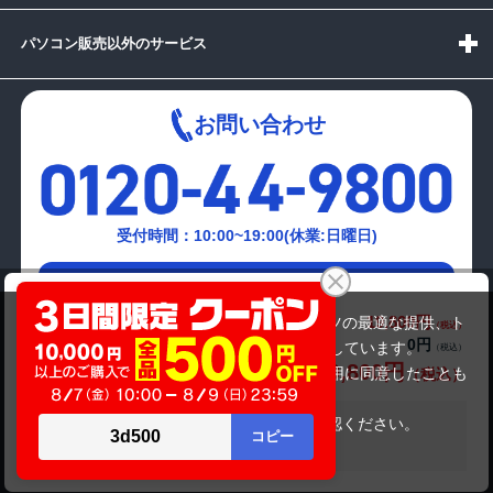
パソコン販売以外のサービス
お問い合わせ
受付時間：10:00~19:00(休業:日曜日)
メールでの
富士通 LIFEBOOK A579/B(8世代)
お問い合わせはこちら
19,800円
商品価格(税込)
当サイトでは利用体験の向上およびコンテンツの最適な提供、ト
0円
オプション小計価格(税込)
ラフィックの分析を目的としてCookieを使用しています。
19,800円
商品合計価格(税込)
サイトの閲覧を継続された場合、Cookieの利用に同意したことも
のといたします。
詳細については
プライバシーポリシー
をご確認ください。
在庫がありません
承諾する
Copyright(c)2024 mediator Co., Ltd. ALL Rights Reserved