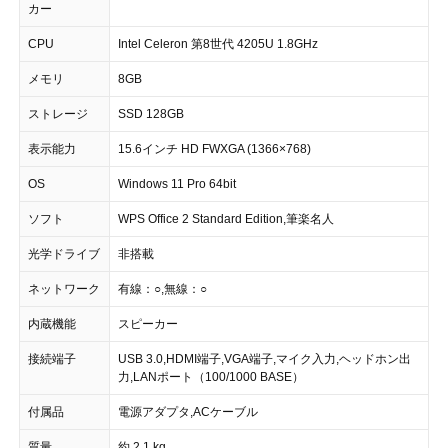
カー
CPU
Intel Celeron 第8世代 4205U 1.8GHz
メモリ
8GB
ストレージ
SSD 128GB
表示能力
15.6インチ HD FWXGA (1366×768)
OS
Windows 11 Pro 64bit
ソフト
WPS Office 2 Standard Edition,筆楽名人
光学ドライブ
非搭載
ネットワーク
有線：○,無線：○
内蔵機能
スピーカー
接続端子
USB 3.0,HDMI端子,VGA端子,マイク入力,ヘッドホン出
力,LANポート（100/1000 BASE）
付属品
電源アダプタ,ACケーブル
質量
約 2.1 kg