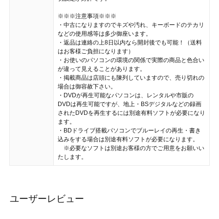
※※※注意事項※※※
・中古になりますのでキズや汚れ、キーボードのテカリ
などの使用感等は多少御座います。
・返品は連絡の上8日以内なら開封後でも可能！（送料
はお客様ご負担になります）
・お使いのパソコンの環境の関係で実際の商品と色合い
が違って見えることがあります。
・掲載商品は店頭にも陳列していますので、売り切れの
場合は御容赦下さい。
・DVDが再生可能なパソコンは、レンタルや市販の
DVDは再生可能ですが、地上・BSデジタルなどの録画
されたDVDを再生するには別途有料ソフトが必要になり
ます。
・BDドライブ搭載パソコンでブルーレイの再生・書き
込みをする場合は別途有料ソフトが必要になります。
※必要なソフトは別途お客様の方でご用意をお願いい
たします。
ユーザーレビュー