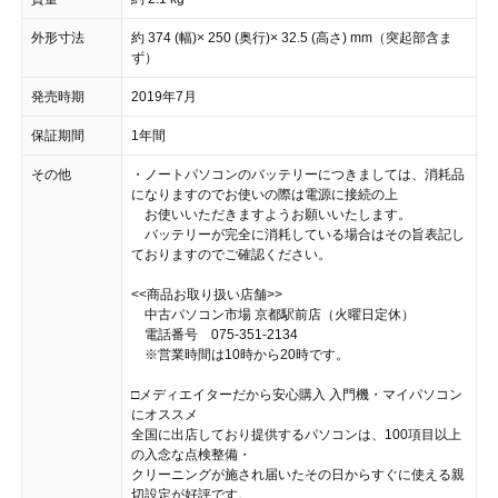
外形寸法
約 374 (幅)× 250 (奥行)× 32.5 (高さ) mm（突起部含ま
ず）
発売時期
2019年7月
保証期間
1年間
その他
・ノートパソコンのバッテリーにつきましては、消耗品
になりますのでお使いの際は電源に接続の上
お使いいただきますようお願いいたします。
バッテリーが完全に消耗している場合はその旨表記し
ておりますのでご確認ください。
<<商品お取り扱い店舗>>
中古パソコン市場 京都駅前店（火曜日定休）
電話番号 075-351-2134
※営業時間は10時から20時です。
□メディエイターだから安心購入 入門機・マイパソコン
にオススメ
全国に出店しており提供するパソコンは、100項目以上
の入念な点検整備・
クリーニングが施され届いたその日からすぐに使える親
切設定が好評です。