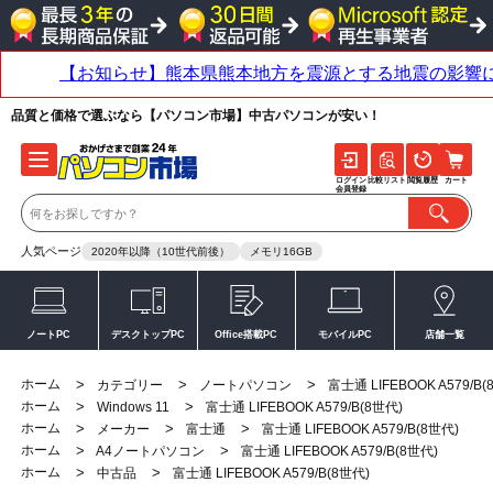
品質と価格で選ぶなら【パソコン市場】中古パソコンが安い！
ログイン
比較リスト
閲覧履歴
カート
会員登録
人気ページ
2020年以降（10世代前後）
メモリ16GB
ノートPC
デスクトップPC
Office搭載PC
モバイルPC
店舗一覧
ホーム
>
>
>
カテゴリー
ノートパソコン
富士通 LIFEBOOK A579/B(
ホーム
>
>
Windows 11
富士通 LIFEBOOK A579/B(8世代)
ホーム
>
>
>
メーカー
富士通
富士通 LIFEBOOK A579/B(8世代)
ホーム
>
>
A4ノートパソコン
富士通 LIFEBOOK A579/B(8世代)
ホーム
>
>
中古品
富士通 LIFEBOOK A579/B(8世代)