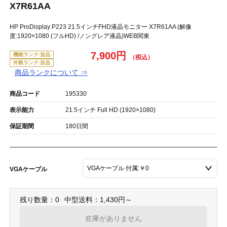
X7R61AA
HP ProDisplay P223 21.5インチFHD液晶モニター X7R61AA (解像
度:1920×1080 (フルHD) /ノングレア液晶)WEB関東
7,900円
機能ランク:並品
外観ランク:並品
商品ランクについて ⇒
商品コード
195330
表示能力
21.5インチ Full HD (1920×1080)
保証期間
180日間
VGAケーブル
残り数量：0
中型送料：1,430円～
在庫がありません