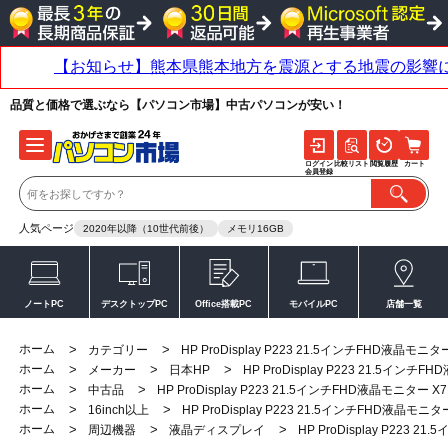
品質と価格で選ぶなら【パソコン市場】中古パソコンが安い！
ログイン
比較リスト
閲覧履歴
カート
会員登録
人気ページ
2020年以降（10世代前後）
メモリ16GB
ノートPC
デスクトップPC
Office搭載PC
モバイルPC
店舗一覧
ホーム
>
>
カテゴリー
HP ProDisplay P223 21.5インチFHD液晶モニタ
ホーム
>
>
>
メーカー
日本HP
HP ProDisplay P223 21.5インチ
ホーム
>
>
中古品
HP ProDisplay P223 21.5インチFHD液晶モニター X7
ホーム
>
>
16inch以上
HP ProDisplay P223 21.5インチFHD液晶モニタ
ホーム
>
>
>
周辺機器
液晶ディスプレイ
HP ProDisplay P223 