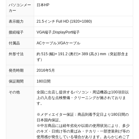
パソコンメー
日本HP
カー
表示能力
21.5インチ Full HD (1920×1080)
接続端子
VGA端子,DisplayPort端子
付属品
ACケーブル,VGAケーブル
外形寸法
約 515 (幅)× 191.2 (奥行)× 389 (高さ) mm（突起部含ま
ず）
発売時期
2016年5月
保証期間
180日間
その他
全国に出店し提供するパソコン・周辺機器は100項目以
上の入念な点検整備・クリーニングが施されておりま
す。
※メディエイター保証：商品到着予定日より180日間の
日本国内保証。
※中古商品には経年劣化や以前の使用状況により、多少
のキズ・日焼け等の黄ばみ・テカリ・一部塗装剥げ等の
使用感が発生している場合があります。あらかじめご了