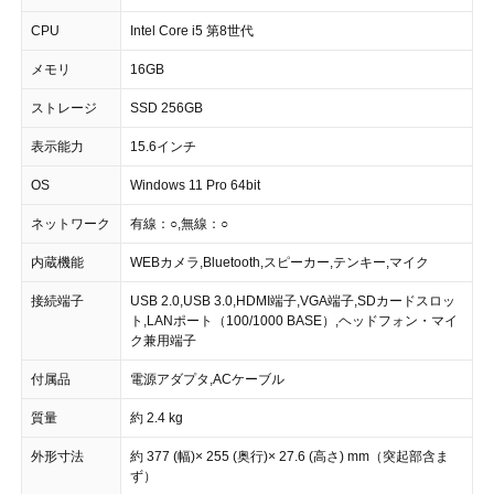
CPU
Intel Core i5 第8世代
メモリ
16GB
ストレージ
SSD 256GB
表示能力
15.6インチ
OS
Windows 11 Pro 64bit
ネットワーク
有線：○,無線：○
内蔵機能
WEBカメラ,Bluetooth,スピーカー,テンキー,マイク
接続端子
USB 2.0,USB 3.0,HDMI端子,VGA端子,SDカードスロッ
ト,LANポート（100/1000 BASE）,ヘッドフォン・マイ
ク兼用端子
付属品
電源アダプタ,ACケーブル
質量
約 2.4 kg
外形寸法
約 377 (幅)× 255 (奥行)× 27.6 (高さ) mm（突起部含ま
ず）