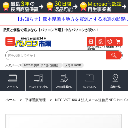
品質と価格で選ぶなら【パソコン市場】中古パソコンが安い！
ログイン
比較リスト
閲覧履歴
カート
会員登録
人気ページ
2020年以降（10世代前後）
メモリ16GB
ノートPC
デスクトップPC
Office搭載PC
モバイルPC
店舗一覧
ホーム
>
>
平塚通販管理
NEC VKT16/X-4 法人メール送信用NEC Intel Cor