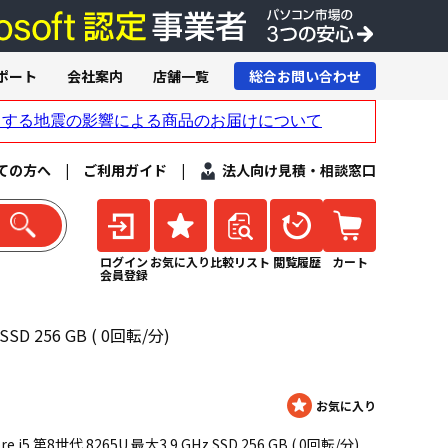
ポート
会社案内
店舗一覧
総合お問い合わせ
ての方へ
|
ご利用ガイド
|
法人向け見積・相談窓口
ログイン
お気に入り
比較リスト
閲覧履歴
カート
会員登録
SSD 256 GB ( 0回転/分)
 i5 第8世代 8265U 最大3.9 GHz SSD 256 GB ( 0回転/分)