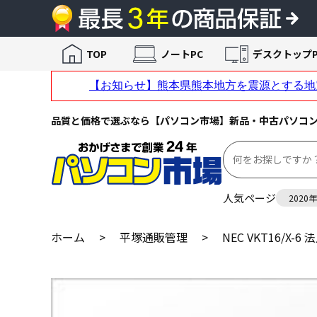
TOP
ノートPC
デスクトップP
品質と価格で選ぶなら【パソコン市場】新品・中古パソコ
人気ページ
2020
ホーム
>
平塚通販管理
>
NEC VKT16/X-6 