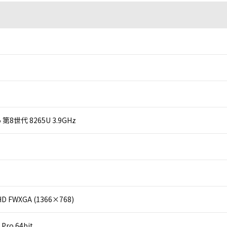
 i5 第8世代 8265U 3.9GHz
D FWXGA (1366×768)
Pro 64bit