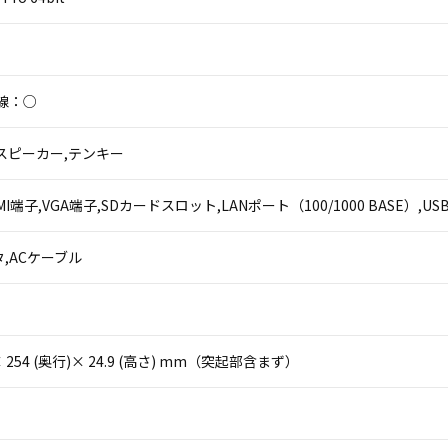
線：○
th,スピーカー,テンキー
,HDMI端子,VGA端子,SDカードスロット,LANポート（100/1000 BASE）
,ACケーブル
)× 254 (奥行)× 24.9 (高さ) mm（突起部含まず）