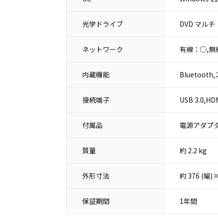
光学ドライブ
DVD マルチ
ネットワーク
有線：○,無
内蔵機能
Bluetoo
接続端子
USB 3.0
付属品
電源アダプタ
質量
約 2.2 kg
外形寸法
約 376 (幅
保証期間
1年間