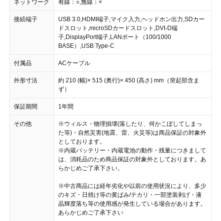
ネットワーク
有線：○,無線：×
接続端子
USB 3.0,HDMI端子,マイク入力,ヘッドホン出力,SDカー
ドスロット,microSDカードスロット,DVI-D端
子,DisplayPort端子,LANポート（100/1000
BASE）,USB Type-C
付属品
ACケーブル
外形寸法
約 210 (幅)× 515 (奥行)× 450 (高さ) mm（突起部含ま
ず）
保証期間
1年間
その他
※ウィルス・物理損壊(落したり、何かこぼしてしまっ
た等)・自然災害(地震、雷、火災等)は商品保証の対象外
としております。
※内蔵バッテリー・内蔵電池の動作・残量につきまして
は、消耗品のため商品保証の対象外としております。あ
らかじめご了承下さい。
※中古商品には経年劣化や以前の使用状況により、多少
のキズ・日焼け等の黄ばみ/テカリ・一部塗装剥げ・液
晶輝度落ち等の使用感が発生している場合があります。
あらかじめご了承下さい