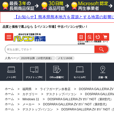
品質と価格で選ぶなら【パソコン市場】中古パソコンが安い！
ログイン
比較リスト
閲覧履歴
カート
会員登録
人気ページ
2020年以降（10世代前後）
メモリ16GB
ノートPC
デスクトップPC
Office搭載PC
モバイルPC
店舗一覧
ホーム
>
>
>
福岡県
ライフガーデン水巻店
DOSPARA GALLERIA Z
ホーム
>
>
>
カテゴリー
デスクトップパソコン
DOSPARA GALLERI
ホーム
>
>
Windows 11
DOSPARA GALLERIA ZV ｵﾘｼﾞﾅﾙDT（第8世代）
ホーム
>
>
メーカー
DOSPARA GALLERIA ZV ｵﾘｼﾞﾅﾙDT（第8世代）
ホーム
>
>
デスクトップパソコン
DOSPARA GALLERIA ZV ｵﾘｼﾞﾅﾙD