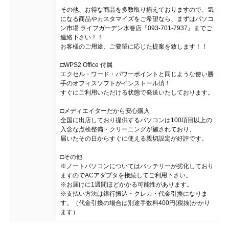
その他、お得な商品を多数取り揃えておりますので、気
になる商品やカスタマイズをご希望なら、まずはパソコ
ン市場 ライフガーデン水巻店『093-701-7937』までご
連絡下さい！！
お客様のご用途、ご要望に応じた提案を致します！！
□WPS2 Office 付属
エクセル・ワード・パワーポイントと同じような使い勝
手のオフィスソフトがインストール済！
すぐにご利用いただける状態で発送いたしております。
□メディエイターだから安心購入
全国に出店しており提供するパソコンは100項目以上の
入念な点検整備・クリーニングが施されており、
届いたその日からすぐに使える親切設定が好評です。
□その他
※ノートパソコンについてはバッテリーが劣化しており
ますのでACアダプタを接続してご利用下さい。
※お届けに1週間ほどかかる可能性があります。
※支払い方法は銀行振込・クレカ・代金引換になりま
す。（代金引換の場合は別途手数料400円(税抜)かかり
ます）