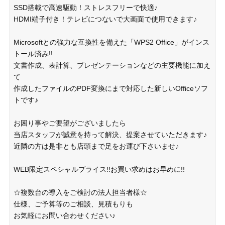
SSD搭載で高速駆動！ストレスフリーで快適♪
HDMI端子付き！テレビにつないで大画面で使用できます♪
Microsoftとの強力な互換性を備えた「WPS2 Office」がインス
トール済み!!
文書作成、表計算、プレゼンテーションなどの主要機能に加え
て
作成したファイルのPDF変換にまで対応した新しいOfficeソフ
トです♪
お困り事やご要望がございましたら
当店スタッフが誠意を持って解決、提案させていただきます♪
近隣の方は是非とも店頭まで足をお運び下さいませ♪
WEB限定スペシャルプライス!!お買い求めはお早めに!!
☆複数台の導入をご検討の法人担当者様☆
仕様、ご予算等のご相談、見積もりも
お気軽にお問い合わせください♪