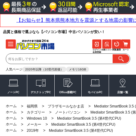
品質と価格で選ぶなら【パソコン市場】中古パソコンが安い！
ログイン
比較リスト
閲覧履歴
カート
会員登録
人気ページ
2020年以降（10世代前後）
メモリ16GB
ノートPC
デスクトップPC
Office搭載PC
モバイルPC
店舗一覧
ホーム
>
>
>
福岡県
プラザモールなかま店
Mediator SmartBook 3
ホーム
>
>
>
カテゴリー
ノートパソコン
Mediator SmartBook 3.5
ホーム
>
>
Windows 10
Mediator SmartBook 3.5 (第4世代CPU)
ホーム
>
>
メーカー
Mediator SmartBook 3.5 (第4世代CPU)
ホーム
>
>
2019年
Mediator SmartBook 3.5 (第4世代CPU)