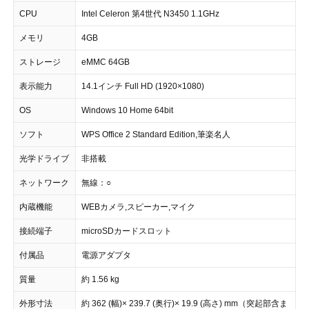
CPU
Intel Celeron 第4世代 N3450 1.1GHz
メモリ
4GB
ストレージ
eMMC 64GB
表示能力
14.1インチ Full HD (1920×1080)
OS
Windows 10 Home 64bit
ソフト
WPS Office 2 Standard Edition,筆楽名人
光学ドライブ
非搭載
ネットワーク
無線：○
内蔵機能
WEBカメラ,スピーカー,マイク
接続端子
microSDカードスロット
付属品
電源アダプタ
質量
約 1.56 kg
外形寸法
約 362 (幅)× 239.7 (奥行)× 19.9 (高さ) mm（突起部含ま