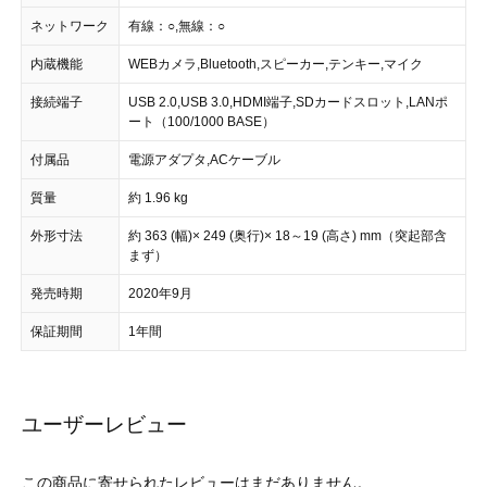
ネットワーク
有線：○,無線：○
内蔵機能
WEBカメラ,Bluetooth,スピーカー,テンキー,マイク
接続端子
USB 2.0,USB 3.0,HDMI端子,SDカードスロット,LANポ
ート（100/1000 BASE）
付属品
電源アダプタ,ACケーブル
質量
約 1.96 kg
外形寸法
約 363 (幅)× 249 (奥行)× 18～19 (高さ) mm（突起部含
まず）
発売時期
2020年9月
保証期間
1年間
ユーザーレビュー
この商品に寄せられたレビューはまだありません。