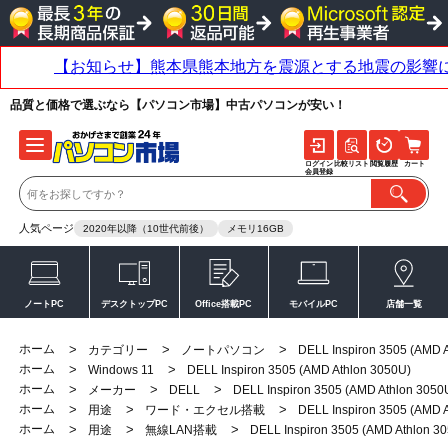
品質と価格で選ぶなら【パソコン市場】中古パソコンが安い！
ログイン
比較リスト
閲覧履歴
カート
会員登録
人気ページ
2020年以降（10世代前後）
メモリ16GB
ノートPC
デスクトップPC
Office搭載PC
モバイルPC
店舗一覧
ホーム
>
>
>
カテゴリー
ノートパソコン
DELL Inspiron 3505 (AMD 
ホーム
>
>
Windows 11
DELL Inspiron 3505 (AMD Athlon 3050U)
ホーム
>
>
>
メーカー
DELL
DELL Inspiron 3505 (AMD Athlon 3050
ホーム
>
>
>
用途
ワード・エクセル搭載
DELL Inspiron 3505 (AMD 
ホーム
>
>
>
用途
無線LAN搭載
DELL Inspiron 3505 (AMD Athlon 3