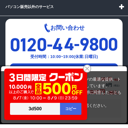
パソコン販売以外のサービス
お問い合わせ
受付時間：10:00~19:00(休業:日曜日)
メールでの
DELL Inspiron 3505 (AMD Athlon 3050U)
お問い合わせはこちら
24,800円
商品価格(税込)
当サイトでは利用体験の向上およびコンテンツの最適な提供、ト
0円
オプション小計価格(税込)
ラフィックの分析を目的としてCookieを使用しています。
24,800円
商品合計価格(税込)
サイトの閲覧を継続された場合、Cookieの利用に同意したことも
のといたします。
詳細については
プライバシーポリシー
をご確認ください。
在庫がありません
承諾する
Copyright(c)2024 mediator Co., Ltd. ALL Rights Reserved