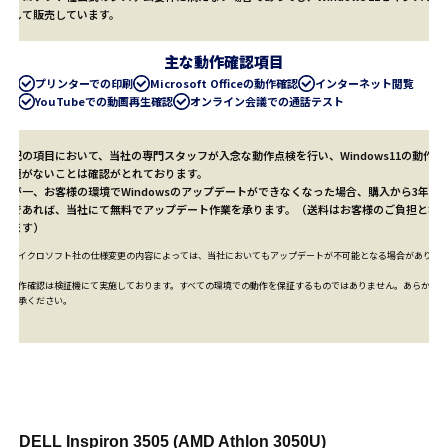
ルして販売しています。
主な動作確認項目
プリンターでの印刷
Microsoft Officeの動作確認
インターネット閲覧
YouTubeでの動画再生確認
オンライン会議での通話テスト
上記の項目において、当社の専門スタッフが入念な動作点検を行い、Windows11の動作に
問題がないことは確認がとれております。
万が一、お客様の環境でWindowsのアップデートができなくなった場合、購入から3年以
内であれば、当社にて
無料
でアップデート作業を承ります。（送料はお客様のご負担とな
ります）
※マイクロソフト社の仕様変更の内容によっては、当社においてもアップデートが不可能となる場合がありま
す。
※動作確認は検証機にて実施しております。すべての環境での動作を保証するものではありません。あらかじめ
ご了承ください。
DELL Inspiron 3505 (AMD Athlon 3050U)