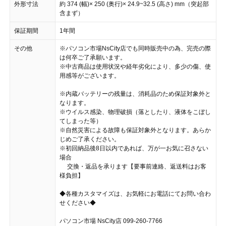
外形寸法
約 374 (幅)× 250 (奥行)× 24.9~32.5 (高さ) mm（突起部
含まず）
保証期間
1年間
その他
※パソコン市場NsCity店でも同時販売中の為、完売の際
は何卒ご了承願います。
※中古商品は使用状況や経年劣化により、多少の傷、使
用感等がございます。
※内蔵バッテリーの残量は、消耗品のため保証対象外と
なります。
※ウイルス感染、物理破損（落としたり、液体をこぼし
てしまった等）
※自然災害による故障も保証対象外となります。あらか
じめご了承ください。
※初回納品後8日以内であれば、万が一お気に召さない
場合
交換・返品を承ります【要事前連絡、返送料はお客
様負担】
◆各種カスタマイズは、お気軽にお電話にてお問い合わ
せください◆
パソコン市場 NsCity店 099-260-7766