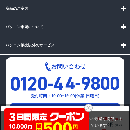
商品のご案内
パソコン市場について
パソコン販売以外のサービス
お問い合わせ
受付時間：10:00~19:00(休業:日曜日)
メールでの
富士通 LIFEBOOK A748/S
お問い合わせはこちら
46,800円
商品価格(税込)
当サイトでは利用体験の向上およびコンテンツの最適な提供、ト
0円
オプション小計価格(税込)
ラフィックの分析を目的としてCookieを使用しています。