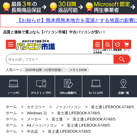
品質と価格で選ぶなら【パソコン市場】中古パソコンが安い！
ログイン
比較リスト
閲覧履歴
カート
会員登録
人気ページ
2020年以降（10世代前後）
メモリ16GB
ノートPC
デスクトップPC
Office搭載PC
モバイルPC
店舗一覧
ホーム
>
>
>
カテゴリー
ノートパソコン
富士通 LIFEBOOK A748/S
ホーム
>
>
Windows 11
富士通 LIFEBOOK A748/S
ホーム
>
>
>
メーカー
富士通
富士通 LIFEBOOK A748/S
ホーム
>
>
A4ノートパソコン
富士通 LIFEBOOK A748/S
ホーム
>
>
中古品
富士通 LIFEBOOK A748/S