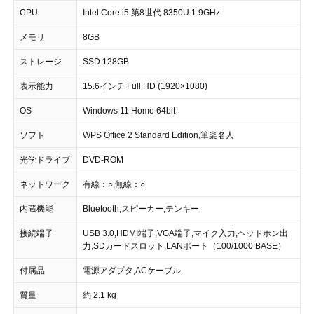
CPU
Intel Core i5 第8世代 8350U 1.9GHz
メモリ
8GB
ストレージ
SSD 128GB
表示能力
15.6インチ Full HD (1920×1080)
OS
Windows 11 Home 64bit
ソフト
WPS Office 2 Standard Edition,筆楽名人
光学ドライブ
DVD-ROM
ネットワーク
有線：○,無線：○
内蔵機能
Bluetooth,スピーカー,テンキー
接続端子
USB 3.0,HDMI端子,VGA端子,マイク入力,ヘッドホン出
力,SDカードスロット,LANポート（100/1000 BASE）
付属品
電源アダプタ,ACケーブル
質量
約 2.1 kg