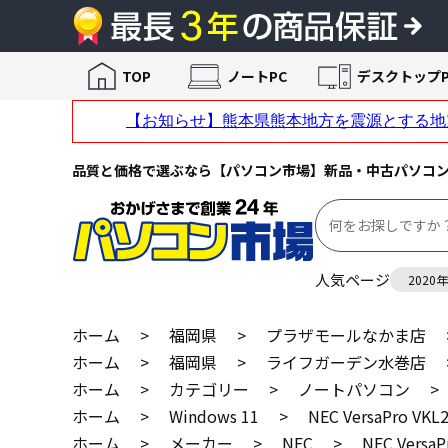
TOP
ノートPC
デスクトップP
品質と価格で選ぶなら【パソコン市場】新品・中古パソコ
人気ページ
2020
ホーム
>
福岡県
>
プラザモールなかま店
ホーム
>
福岡県
>
ライフガーデン水巻店
ホーム
>
カテゴリー
>
ノートパソコン
>
ホーム
>
Windows 11
>
NEC VersaPro V
ホーム
>
メーカー
>
NEC
>
NEC Vers