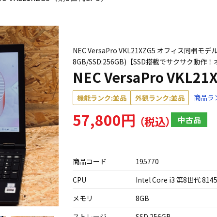
NEC VersaPro VKL21XZG5 オフィス同梱モデル（
8GB/SSD:256GB)【SSD搭載でサクサク動
NEC VersaPro VKL
商品ラ
機能ランク:並品
外観ランク:並品
57,800円
中古品
商品コード
195770
CPU
Intel Core i3 第8世代 814
メモリ
8GB
ストレージ
SSD 256GB