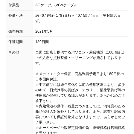
付属品
ACケーブル,VGAケーブル
外形寸法
約 407 (幅)× 178 (奥行)× 407 (高さ) mm（突起部含ま
ず）
発売時期
2021年5月
保証期間
180日間
その他
全国に出店し提供するパソコン・周辺機器は100項目以
上の入念な点検整備・クリーニングが施されておりま
す。
※メディエイター保証：商品到着予定日より180日間の
日本国内保証。
※中古商品には経年劣化や以前の使用状況により、多少
のキズ・日焼け等の黄ばみ・テカリ・一部塗装剥げ等の
使用感が発生している場合があります。あらかじめご了
承下さい。
※内蔵電池の動作・残量につきましては、消耗品のため
商品保証の対象外としております。また、訳有り記載内
容についても保証対象外となりますので、あらかじめご
了承下さい。
※ホームページ台数限定特価の為、販売価格は店頭価格
と異なります。