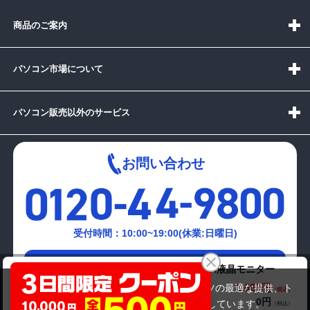
商品のご案内
パソコン市場について
パソコン販売以外のサービス
お問い合わせ
受付時間：10:00~19:00(休業:日曜日)
メールでの
IO DATA LCD-AD192SEDSW 19インチSXGA液晶モニター
お問い合わせはこちら
3,680円
商品価格(税込)
当サイトでは利用体験の向上およびコンテンツの最適な提供、ト
0円
オプション小計価格(税込)
ラフィックの分析を目的としてCookieを使用しています。