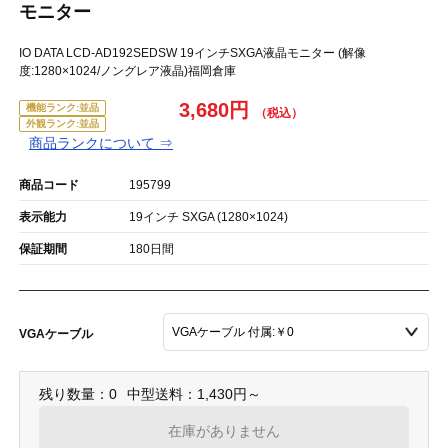
モニター
IO DATA LCD-AD192SEDSW 19インチSXGA液晶モニター (解像
度:1280×1024/ノングレア液晶)福岡倉庫
3,680円
機能ランク:並品
外観ランク:並品
商品ランクについて ⇒
商品コード
195799
表示能力
19インチ SXGA (1280×1024)
保証期間
180日間
VGAケーブル
残り数量：0
中型送料：1,430円～
在庫がありません