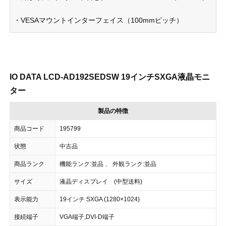
・VESAマウントインターフェイス（100mmピッチ）
IO DATA LCD-AD192SEDSW 19インチSXGA液晶モニ
ター
製品の特徴
商品コード
195799
状態
中古品
商品ランク
機能ランク:並品 、 外観ランク:並品
サイズ
液晶ディスプレイ (中型送料)
表示能力
19インチ SXGA (1280×1024)
接続端子
VGA端子,DVI-D端子