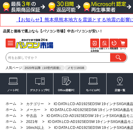
品質と価格で選ぶなら【パソコン市場】中古パソコンが安い！
ログイン
比較リスト
閲覧履歴
カート
会員登録
人気ページ
2020年以降（10世代前後）
メモリ16GB
ノートPC
デスクトップPC
Office搭載PC
モバイルPC
店舗一覧
ホーム
>
>
カテゴリー
IO DATA LCD-AD192SEDSW 19インチSXGA
ホーム
>
>
メーカー
IO DATA LCD-AD192SEDSW 19インチSXGA液
ホーム
>
>
中古品
IO DATA LCD-AD192SEDSW 19インチSXGA液晶
ホーム
>
>
2021年
IO DATA LCD-AD192SEDSW 19インチSXGA液晶
ホーム
>
>
16inch以上
IO DATA LCD-AD192SEDSW 19インチSXG