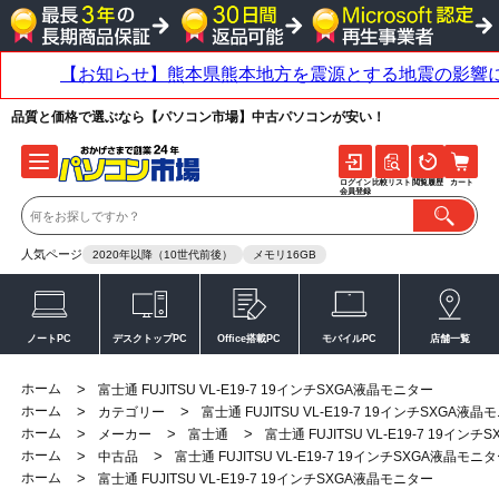
品質と価格で選ぶなら【パソコン市場】中古パソコンが安い！
ログイン
比較リスト
閲覧履歴
カート
会員登録
人気ページ
2020年以降（10世代前後）
メモリ16GB
ノートPC
デスクトップPC
Office搭載PC
モバイルPC
店舗一覧
ホーム
>
富士通 FUJITSU VL-E19-7 19インチSXGA液晶モニター
ホーム
>
>
カテゴリー
富士通 FUJITSU VL-E19-7 19インチSXGA液
ホーム
>
>
>
メーカー
富士通
富士通 FUJITSU VL-E19-7 19イン
ホーム
>
>
中古品
富士通 FUJITSU VL-E19-7 19インチSXGA液晶モニ
ホーム
>
富士通 FUJITSU VL-E19-7 19インチSXGA液晶モニター