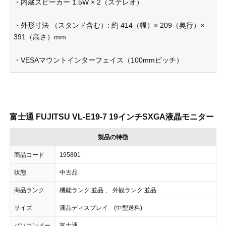
・内蔵スピーカー 1.5W × 2（ステレオ）
・外形寸法 （スタンド含む）: 約 414（幅）× 209（奥行）×
391（高さ）mm
・VESAマウントインターフェイス（100mmピッチ）
富士通 FUJITSU VL-E19-7 19インチSXGA液晶モニター
製品の特徴
商品コード
195801
状態
中古品
商品ランク
機能ランク:並品 、 外観ランク:並品
サイズ
液晶ディスプレイ (中型送料)
パソコンメー
富士通