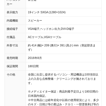
カー
表示能力
19インチ SXGA (1280×1024)
内蔵機能
スピーカー
接続端子
VGA端子,ヘッドホン出力,DVI-D端子
付属品
ACケーブル,VGAケーブル
外形寸法
約 414 (幅)× 209 (奥行)× 391 (高さ) mm（突起部含ま
ず）
発売時期
2016年8月
保証期間
180日間
その他
全国に出店し提供するパソコン・周辺機器は100項目以
上の入念な点検整備・クリーニングが施されておりま
す。
※メディエイター保証：商品到着予定日より180日間の
日本国内保証。
※中古商品には経年劣化や以前の使用状況により、多少
のキズ・日焼け等の黄ばみ・テカリ・一部塗装剥げ等の