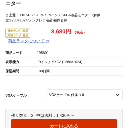
ニター
富士通 FUJITSU VL-E19-7 19インチSXGA液晶モニター (解像
度:1280×1024/ノングレア液晶)福岡倉庫
3,680円
機能ランク:並品
外観ランク:並品
商品ランクについて ⇒
商品コード
195801
表示能力
19インチ SXGA (1280×1024)
保証期間
180日間
VGAケーブル
残り数量：2
中型送料：1,430円～