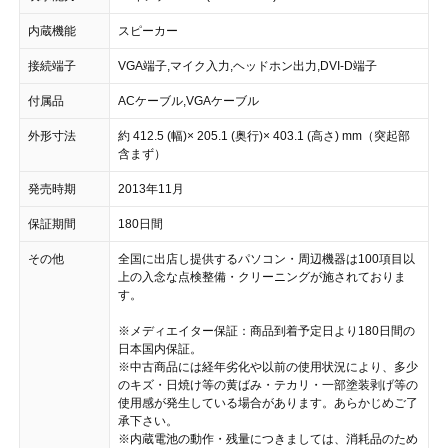
内蔵機能
スピーカー
接続端子
VGA端子,マイク入力,ヘッドホン出力,DVI-D端子
付属品
ACケーブル,VGAケーブル
外形寸法
約 412.5 (幅)× 205.1 (奥行)× 403.1 (高さ) mm（突起部
含まず）
発売時期
2013年11月
保証期間
180日間
その他
全国に出店し提供するパソコン・周辺機器は100項目以
上の入念な点検整備・クリーニングが施されておりま
す。
※メディエイター保証：商品到着予定日より180日間の
日本国内保証。
※中古商品には経年劣化や以前の使用状況により、多少
のキズ・日焼け等の黄ばみ・テカリ・一部塗装剥げ等の
使用感が発生している場合があります。あらかじめご了
承下さい。
※内蔵電池の動作・残量につきましては、消耗品のため