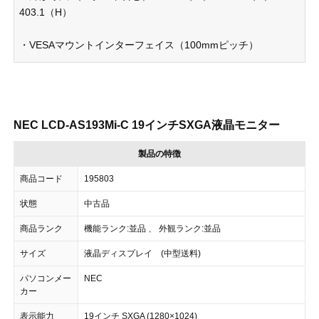
403.1（H）
・VESAマウントインターフェイス（100mmピッチ）
NEC LCD-AS193Mi-C 19インチSXGA液晶モニター
製品の特徴
商品コード
195803
状態
中古品
商品ランク
機能ランク:並品 、 外観ランク:並品
サイズ
液晶ディスプレイ (中型送料)
パソコンメー
NEC
カー
表示能力
19インチ SXGA (1280×1024)