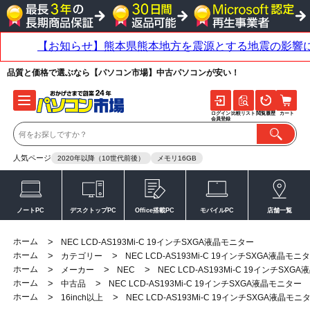
品質と価格で選ぶなら【パソコン市場】中古パソコンが安い！
ログイン
比較リスト
閲覧履歴
カート
会員登録
人気ページ
2020年以降（10世代前後）
メモリ16GB
ノートPC
デスクトップPC
Office搭載PC
モバイルPC
店舗一覧
ホーム
>
NEC LCD-AS193Mi-C 19インチSXGA液晶モニター
ホーム
>
>
カテゴリー
NEC LCD-AS193Mi-C 19インチSXGA液晶モニ
ホーム
>
>
>
メーカー
NEC
NEC LCD-AS193Mi-C 19インチSXG
ホーム
>
>
中古品
NEC LCD-AS193Mi-C 19インチSXGA液晶モニター
ホーム
>
>
16inch以上
NEC LCD-AS193Mi-C 19インチSXGA液晶モニ