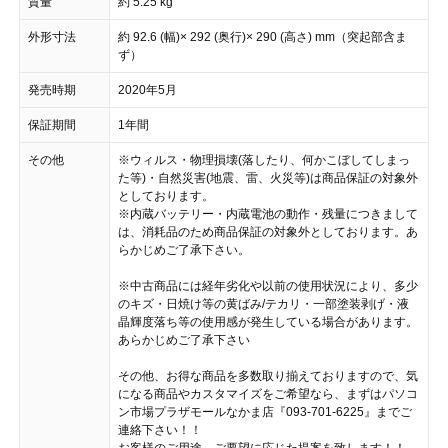
質量
約 5.25 kg
外形寸法
約 92.6 (幅)× 292 (奥行)× 290 (高さ) mm（突起部含ま
ず）
発売時期
2020年5月
保証期間
1年間
その他
※ウィルス・物理損壊(落したり、何かこぼしてしまっ
た等)・自然災害(地震、雷、火災等)は商品保証の対象外
としております。
※内蔵バッテリー・内蔵電池の動作・残量につきまして
は、消耗品のため商品保証の対象外としております。あ
らかじめご了承下さい。
※中古商品には経年劣化や以前の使用状況により、多少
のキズ・日焼け等の黄ばみ/テカリ・一部塗装剥げ・液
晶輝度落ち等の使用感が発生している場合があります。
あらかじめご了承下さい
その他、お得な商品を多数取り揃えておりますので、気
になる商品やカスタマイズをご希望なら、まずはパソコ
ン市場プラザモールなかま店『093-701-6225』までご
連絡下さい！！
お客様のご用途、ご要望に応じた提案を致します！！