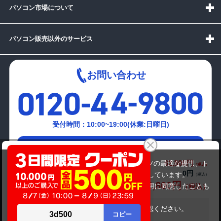
パソコン市場について
パソコン販売以外のサービス
お問い合わせ
受付時間：10:00~19:00(休業:日曜日)
メールでの
DELL OptiPlex 5080（第10世代CPU）
お問い合わせはこちら
62,800円
商品価格(税込)
当サイトでは利用体験の向上およびコンテンツの最適な提供、ト
0円
オプション小計価格(税込)
ラフィックの分析を目的としてCookieを使用しています。
62,800円
商品合計価格(税込)
サイトの閲覧を継続された場合、Cookieの利用に同意したことも
のといたします。
詳細については
プライバシーポリシー
をご確認ください。
在庫がありません