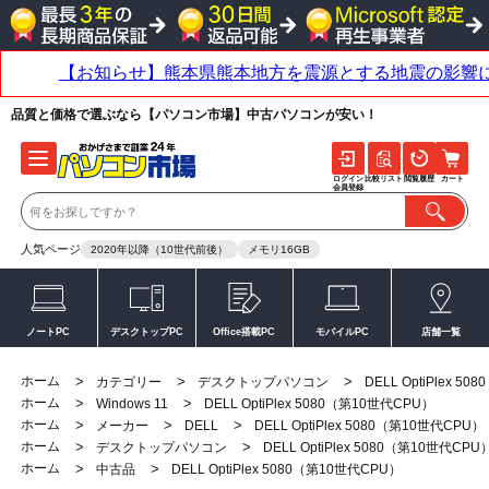
品質と価格で選ぶなら【パソコン市場】中古パソコンが安い！
ログイン
比較リスト
閲覧履歴
カート
会員登録
人気ページ
2020年以降（10世代前後）
メモリ16GB
ノートPC
デスクトップPC
Office搭載PC
モバイルPC
店舗一覧
ホーム
>
>
>
カテゴリー
デスクトップパソコン
DELL OptiPlex 5
ホーム
>
>
Windows 11
DELL OptiPlex 5080（第10世代CPU）
ホーム
>
>
>
メーカー
DELL
DELL OptiPlex 5080（第10世代CPU）
ホーム
>
>
デスクトップパソコン
DELL OptiPlex 5080（第10世代CPU
ホーム
>
>
中古品
DELL OptiPlex 5080（第10世代CPU）