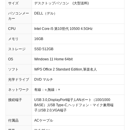
サイズ
デスクトップパソコン (大型送料)
パソコンメー
DELL（デル）
カー
CPU
Intel Core i5 第10世代 10500 4.5GHz
メモリ
16GB
ストレージ
SSD 512GB
OS
Windows 11 Home 64bit
ソフト
WPS Office 2 Standard Edition,筆楽名人
光学ドライブ
DVD マルチ
ネットワーク
有線：○,無線：×
接続端子
USB 3.0,DisplayPort端子,LANポート（100/1000
BASE）,USB Type-C,ヘッドフォン・マイク兼用端
子,USB 2.0,VGA端子
付属品
ACケーブル