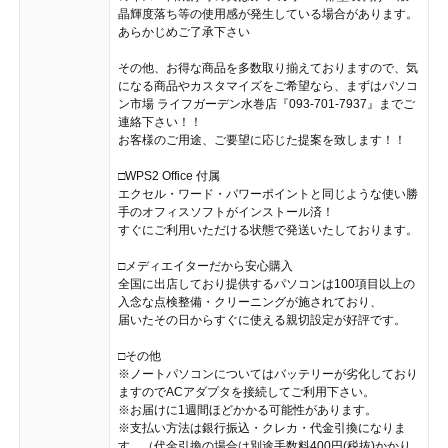
晶輝度落ち等の使用感が発生している場合があります。
あらかじめご了承下さい
その他、お得な商品を多数取り揃えておりますので、気
になる商品やカスタマイズをご希望なら、まずはパソコ
ン市場 ライフガーデン水巻店『093-701-7937』までご
連絡下さい！！
お客様のご用途、ご要望に応じた提案を致します！！
□WPS2 Office 付属
エクセル・ワード・パワーポイントと同じような使い勝
手のオフィスソフトがインストール済！
すぐにご利用いただける状態で発送いたしております。
□メディエイターだから安心購入
全国に出店しており提供するパソコンは100項目以上の
入念な点検整備・クリーニングが施されており、
届いたその日からすぐに使える親切設定が好評です。
□その他
※ノートパソコンについてはバッテリーが劣化しており
ますのでACアダプタを接続してご利用下さい。
※お届けに1週間ほどかかる可能性があります。
※支払い方法は銀行振込・クレカ・代金引換になりま
す。（代金引換の場合は別途手数料400円(税抜)かかり