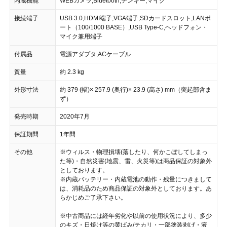
内蔵機能
WEBカメラ,Bluetooth,テンキー,マイク
接続端子
USB 3.0,HDMI端子,VGA端子,SDカードスロット,LANポ
ート（100/1000 BASE）,USB Type-C,ヘッドフォン・
マイク兼用端子
付属品
電源アダプタ,ACケーブル
質量
約 2.3 kg
外形寸法
約 379 (幅)× 257.9 (奥行)× 23.9 (高さ) mm（突起部含ま
ず）
発売時期
2020年7月
保証期間
1年間
その他
※ウィルス・物理損壊(落したり、何かこぼしてしまっ
た等)・自然災害(地震、雷、火災等)は商品保証の対象外
としております。
※内蔵バッテリー・内蔵電池の動作・残量につきまして
は、消耗品のため商品保証の対象外としております。あ
らかじめご了承下さい。
※中古商品には経年劣化や以前の使用状況により、多少
のキズ・日焼け等の黄ばみ/テカリ・一部塗装剥げ・液