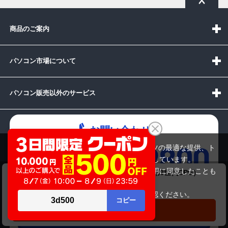
商品のご案内
パソコン市場について
パソコン販売以外のサービス
お問い合わせ
当サイトでは利用体験の向上およびコンテンツの最適な提供、ト
ラフィックの分析を目的としてCookieを使用しています。
サイトの閲覧を継続された場合、Cookieの利用に同意したことも
Dynabook（旧東芝）dynabook B55/ER（第8世代CPU）
受付時間：10:00~19:00(休業:日曜日)
のといたします。
34,800円
商品価格
詳細については
プライバシーポリシー
をご確認ください。
メールでの
承諾する
カートに入れる
お問い合わせはこちら