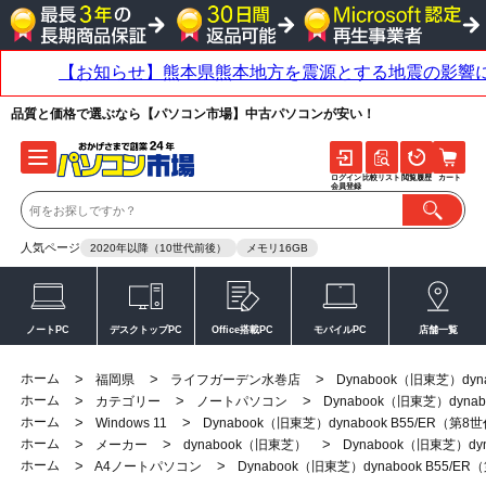
品質と価格で選ぶなら【パソコン市場】中古パソコンが安い！
ログイン
比較リスト
閲覧履歴
カート
会員登録
人気ページ
2020年以降（10世代前後）
メモリ16GB
ノートPC
デスクトップPC
Office搭載PC
モバイルPC
店舗一覧
ホーム
>
>
>
福岡県
ライフガーデン水巻店
Dynabook（旧東芝）dyn
ホーム
>
>
>
カテゴリー
ノートパソコン
Dynabook（旧東芝）dynab
ホーム
>
>
Windows 11
Dynabook（旧東芝）dynabook B55/ER（第8
ホーム
>
>
>
メーカー
dynabook（旧東芝）
Dynabook（旧東芝）dy
ホーム
>
>
A4ノートパソコン
Dynabook（旧東芝）dynabook B55/E