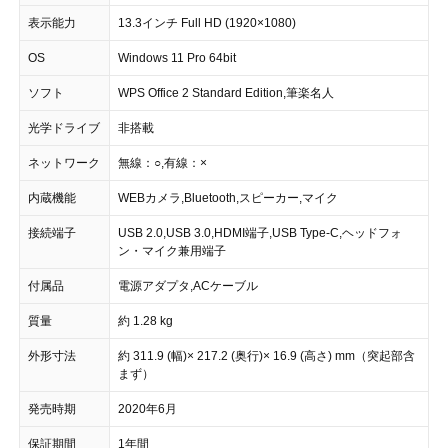
表示能力
13.3インチ Full HD (1920×1080)
OS
Windows 11 Pro 64bit
ソフト
WPS Office 2 Standard Edition,筆楽名人
光学ドライブ
非搭載
ネットワーク
無線：○,有線：×
内蔵機能
WEBカメラ,Bluetooth,スピーカー,マイク
接続端子
USB 2.0,USB 3.0,HDMI端子,USB Type-C,ヘッドフォ
ン・マイク兼用端子
付属品
電源アダプタ,ACケーブル
質量
約 1.28 kg
外形寸法
約 311.9 (幅)× 217.2 (奥行)× 16.9 (高さ) mm（突起部含
まず）
発売時期
2020年6月
保証期間
1年間