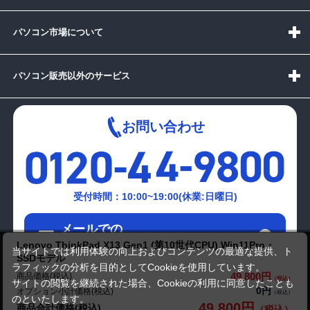
パソコン市場について
パソコン販売以外のサービス
お問い合わせ
受付時間：10:00~19:00(休業:日曜日)
メールでの
お問い合わせはこちら
Lenovo ThinkPad X13 Gen1 (第10世代CPU) Win11Pro・
当サイトでは利用体験の向上およびコンテンツの最適な提供、ト
SSDモデル
ラフィックの分析を目的としてCookieを使用しています。
49,800円
商品価格(税込)
サイトの閲覧を継続された場合、Cookieの利用に同意したことも
0円
オプション小計価格(税込)
のといたします。
49,800円
商品合計価格(税込)