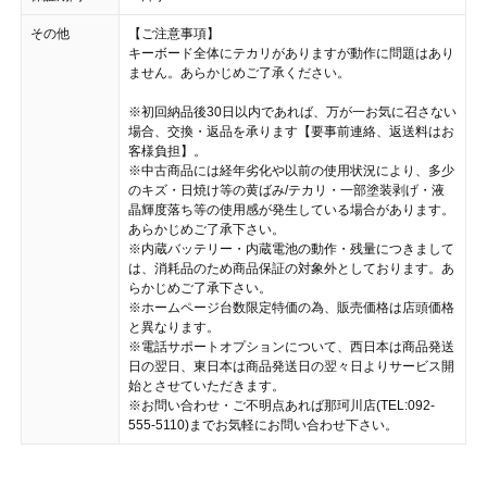
その他
【ご注意事項】
キーボード全体にテカリがありますが動作に問題はあり
ません。あらかじめご了承ください。
※初回納品後30日以内であれば、万が一お気に召さない
場合、交換・返品を承ります【要事前連絡、返送料はお
客様負担】。
※中古商品には経年劣化や以前の使用状況により、多少
のキズ・日焼け等の黄ばみ/テカリ・一部塗装剥げ・液
晶輝度落ち等の使用感が発生している場合があります。
あらかじめご了承下さい。
※内蔵バッテリー・内蔵電池の動作・残量につきまして
は、消耗品のため商品保証の対象外としております。あ
らかじめご了承下さい。
※ホームページ台数限定特価の為、販売価格は店頭価格
と異なります。
※電話サポートオプションについて、西日本は商品発送
日の翌日、東日本は商品発送日の翌々日よりサービス開
始とさせていただきます。
※お問い合わせ・ご不明点あれば那珂川店(TEL:092-
555-5110)までお気軽にお問い合わせ下さい。