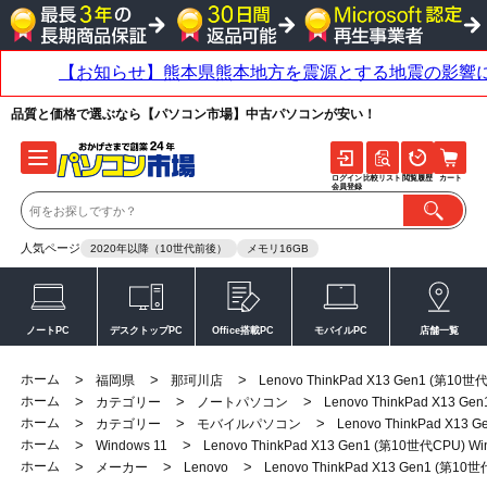
品質と価格で選ぶなら【パソコン市場】中古パソコンが安い！
ログイン
比較リスト
閲覧履歴
カート
会員登録
人気ページ
2020年以降（10世代前後）
メモリ16GB
ノートPC
デスクトップPC
Office搭載PC
モバイルPC
店舗一覧
ホーム
>
>
>
福岡県
那珂川店
Lenovo ThinkPad X13 Gen1 (第1
ホーム
>
>
>
カテゴリー
ノートパソコン
Lenovo ThinkPad X13 
ホーム
>
>
>
カテゴリー
モバイルパソコン
Lenovo ThinkPad X13
ホーム
>
>
Windows 11
Lenovo ThinkPad X13 Gen1 (第10世代CPU)
ホーム
>
>
>
メーカー
Lenovo
Lenovo ThinkPad X13 Gen1 (第1