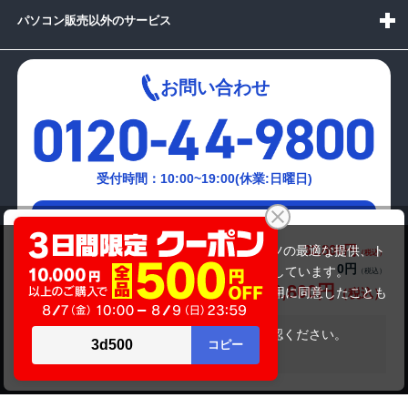
パソコン販売以外のサービス
お問い合わせ
受付時間：10:00~19:00(休業:日曜日)
メールでの
NEC LaVie NS300N（第8世代）
お問い合わせはこちら
32,800円
商品価格(税込)
当サイトでは利用体験の向上およびコンテンツの最適な提供、ト
0円
オプション小計価格(税込)
ラフィックの分析を目的としてCookieを使用しています。
32,800円
商品合計価格(税込)
サイトの閲覧を継続された場合、Cookieの利用に同意したことも
のといたします。
詳細については
プライバシーポリシー
をご確認ください。
在庫がありません
承諾する
Copyright(c)2024 mediator Co., Ltd. ALL Rights Reserved