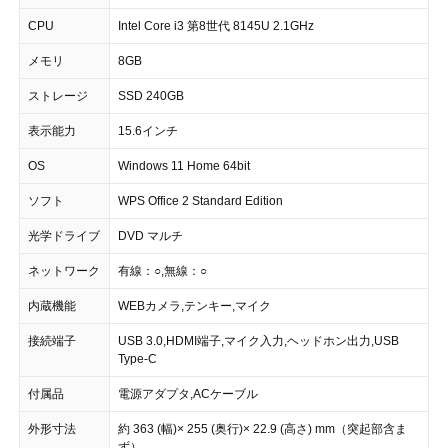
CPU
Intel Core i3 第8世代 8145U 2.1GHz
メモリ
8GB
ストレージ
SSD 240GB
表示能力
15.6インチ
OS
Windows 11 Home 64bit
ソフト
WPS Office 2 Standard Edition
光学ドライブ
DVD マルチ
ネットワーク
有線：○,無線：○
内蔵機能
WEBカメラ,テンキー,マイク
接続端子
USB 3.0,HDMI端子,マイク入力,ヘッドホン出力,USB
Type-C
付属品
電源アダプタ,ACケーブル
外形寸法
約 363 (幅)× 255 (奥行)× 22.9 (高さ) mm（突起部含ま
ず）