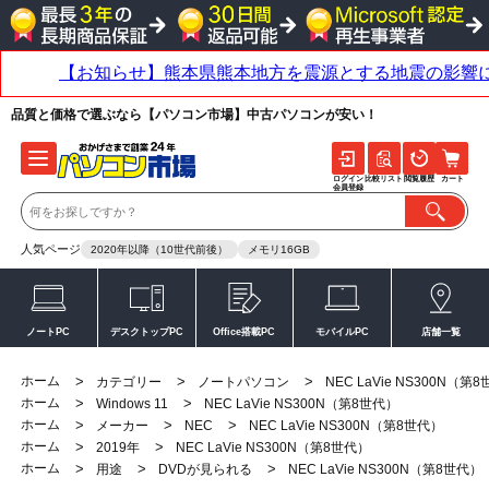
品質と価格で選ぶなら【パソコン市場】中古パソコンが安い！
ログイン
比較リスト
閲覧履歴
カート
会員登録
人気ページ
2020年以降（10世代前後）
メモリ16GB
ノートPC
デスクトップPC
Office搭載PC
モバイルPC
店舗一覧
ホーム
>
>
>
カテゴリー
ノートパソコン
NEC LaVie NS300N（第
ホーム
>
>
Windows 11
NEC LaVie NS300N（第8世代）
ホーム
>
>
>
メーカー
NEC
NEC LaVie NS300N（第8世代）
ホーム
>
>
2019年
NEC LaVie NS300N（第8世代）
ホーム
>
>
>
用途
DVDが見られる
NEC LaVie NS300N（第8世代）