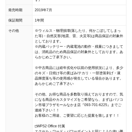
発売時期
2019年7月
保証期間
1年間
その他
※ウィルス・物理損壊(落したり、何かこぼしてしまっ
た等)・自然災害(地震、雷、火災等)は商品保証の対象外
としております。
※内蔵バッテリー・内蔵電池の動作・残量につきまして
は、消耗品のため商品保証の対象外としております。あ
らかじめご了承下さい。
※中古商品には経年劣化や以前の使用状況により、多少
のキズ・日焼け等の黄ばみ/テカリ・一部塗装剥げ・液
晶輝度落ち等の使用感が発生している場合があります。
あらかじめご了承下さい
その他、お得な商品を多数取り揃えておりますので、気
になる商品やカスタマイズをご希望なら、まずはパソコ
ン市場プラザモールなかま店『093-701-6225』までご
連絡下さい！！
お客様のご用途、ご要望に応じた提案を致します！！
□WPS2 Office 付属
エクセル・ワード・パワーポイントと同じような使い勝