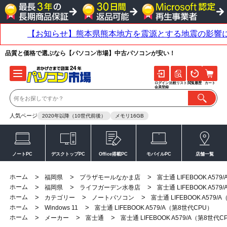
品質と価格で選ぶなら【パソコン市場】中古パソコンが安い！
ログイン
比較リスト
閲覧履歴
カート
会員登録
人気ページ
2020年以降（10世代前後）
メモリ16GB
ノートPC
デスクトップPC
Office搭載PC
モバイルPC
店舗一覧
ホーム
>
>
>
福岡県
プラザモールなかま店
富士通 LIFEBOOK A57
ホーム
>
>
>
福岡県
ライフガーデン水巻店
富士通 LIFEBOOK A57
ホーム
>
>
>
カテゴリー
ノートパソコン
富士通 LIFEBOOK A579/
ホーム
>
>
Windows 11
富士通 LIFEBOOK A579/A（第8世代CPU）
ホーム
>
>
>
メーカー
富士通
富士通 LIFEBOOK A579/A（第8世代C