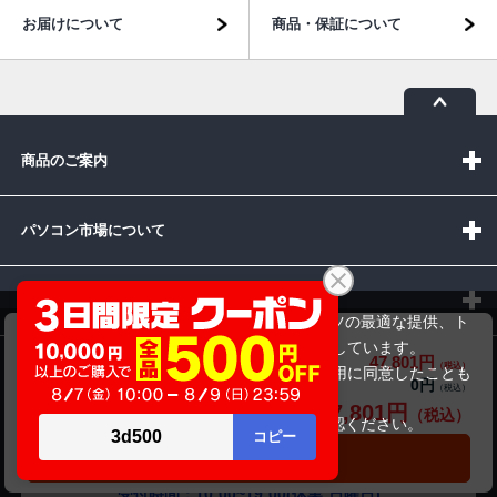
お届けについて
商品・保証について
商品のご案内
パソコン市場について
パソコン販売以外のサービス
当サイトでは利用体験の向上およびコンテンツの最適な提供、ト
富士通 LIFEBOOK A579/A（第8世代CPU）
ラフィックの分析を目的としてCookieを使用しています。
47,801円
商品価格(税込)
サイトの閲覧を継続された場合、Cookieの利用に同意したことも
お問い合わせ
0円
オプション小計価格(税込)
のといたします。
47,801円
商品合計価格(税込)
詳細については
プライバシーポリシー
をご確認ください。
承諾する
カートに入れる
受付時間：10:00~19:00(休業:日曜日)