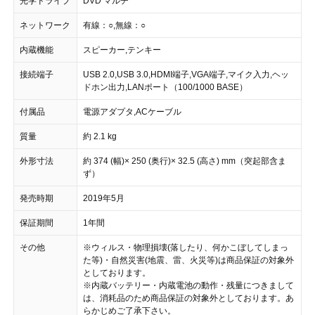
光学ドライブ
DVD マルチ
ネットワーク
有線：○,無線：○
内蔵機能
スピーカー,テンキー
接続端子
USB 2.0,USB 3.0,HDMI端子,VGA端子,マイク入力,ヘッ
ドホン出力,LANポート（100/1000 BASE）
付属品
電源アダプタ,ACケーブル
質量
約 2.1 kg
外形寸法
約 374 (幅)× 250 (奥行)× 32.5 (高さ) mm（突起部含ま
ず）
発売時期
2019年5月
保証期間
1年間
その他
※ウィルス・物理損壊(落したり、何かこぼしてしまっ
た等)・自然災害(地震、雷、火災等)は商品保証の対象外
としております。
※内蔵バッテリー・内蔵電池の動作・残量につきまして
は、消耗品のため商品保証の対象外としております。あ
らかじめご了承下さい。