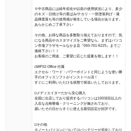
※中古商品には経年劣化や以前の使用状況により、多少
のキズ・日焼け等の黄ばみ/テカリ・一部塗装剥げ・液
晶輝度落ち等の使用感が発生している場合があります。
あらかじめご了承下さい
その他、お得な商品を多数取り揃えておりますので、気
になる商品やカスタマイズをご希望なら、まずはパソコ
ン市場プラザモールなかま店『093-701-6225』までご
連絡下さい！！
お客様のご用途、ご要望に応じた提案を致します！！
□WPS2 Office 付属
エクセル・ワード・パワーポイントと同じような使い勝
手のオフィスソフトがインストール済！
すぐにご利用いただける状態で発送いたしております。
□メディエイターだから安心購入
全国に出店しており提供するパソコンは100項目以上の
入念な点検整備・クリーニングが施されており、
届いたその日からすぐに使える親切設定が好評です。
□その他
※ノートパソコンについてはバッテリーが劣化しており