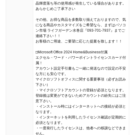
晶輝度落ち等の使用感が発生している場合があります。
あらかじめご了承下さい
その他、お得な商品を多数取り揃えておりますので、気
になる商品やカスタマイズをご希望なら、まずはパソコ
ン市場 ライフガーデン水巻店『093-701-7937』までご
連絡下さい！！
お客様のご用途、ご要望に応じた提案を致します！！
□Microsoft Office 2024 Home&Business付属
エクセル・ワード・パワーポイントライセンスカード付
属！
アカウント設定手引書もご一緒に発送なので設定の不安
な方にも安心です。
マイクロソフトオフィスに関する重要事項（必ずお読み
下さい）
・マイクロソフトアカウントの登録が必須となります。
登録後は変更ができないためアカウントの紛失にはご注
意下さい。
・インストール時にはインターネットへの接続が必須と
なります。
・インターネットを利用したライセンス確認が定期的に
必須となります。
・一度発行したライセンスは、他者への移譲などできま
せん。