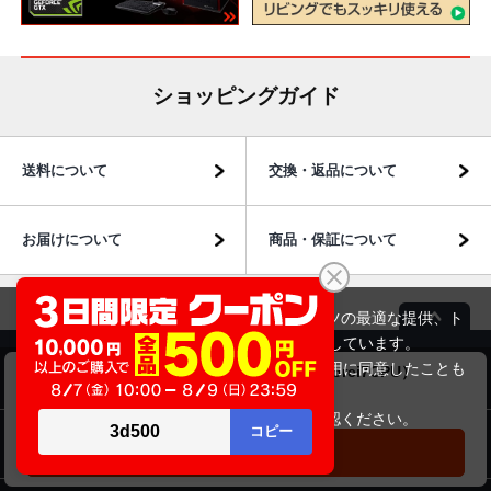
ショッピングガイド
送料について
交換・返品について
お届けについて
商品・保証について
当サイトでは利用体験の向上およびコンテンツの最適な提供、ト
ラフィックの分析を目的としてCookieを使用しています。
サイトの閲覧を継続された場合、Cookieの利用に同意したことも
Panasonic Let's note CF-LV9（第10世代Corei7CPU）
商品のご案内
のといたします。
99,800円
商品価格
詳細については
プライバシーポリシー
をご確認ください。
パソコン市場について
承諾する
カートに入れる