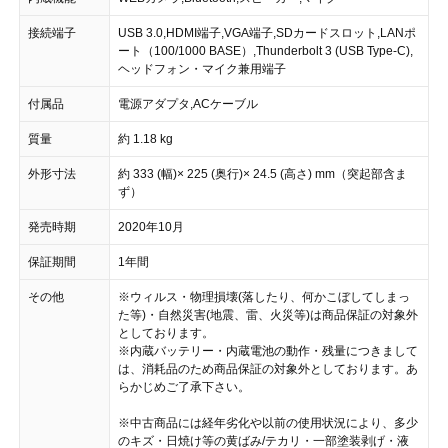
接続端子
USB 3.0,HDMI端子,VGA端子,SDカードスロット,LANポ
ート（100/1000 BASE）,Thunderbolt 3 (USB Type-C),
ヘッドフォン・マイク兼用端子
付属品
電源アダプタ,ACケーブル
質量
約 1.18 kg
外形寸法
約 333 (幅)× 225 (奥行)× 24.5 (高さ) mm（突起部含ま
ず）
発売時期
2020年10月
保証期間
1年間
その他
※ウィルス・物理損壊(落したり、何かこぼしてしまっ
た等)・自然災害(地震、雷、火災等)は商品保証の対象外
としております。
※内蔵バッテリー・内蔵電池の動作・残量につきまして
は、消耗品のため商品保証の対象外としております。あ
らかじめご了承下さい。
※中古商品には経年劣化や以前の使用状況により、多少
のキズ・日焼け等の黄ばみ/テカリ・一部塗装剥げ・液