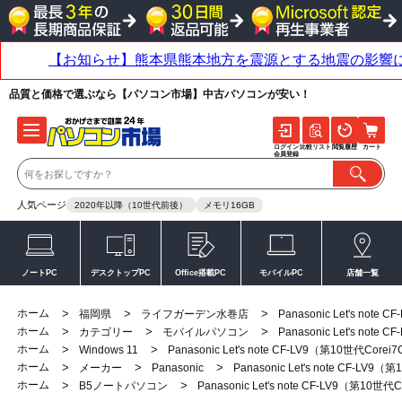
品質と価格で選ぶなら【パソコン市場】中古パソコンが安い！
ログイン
比較リスト
閲覧履歴
カート
会員登録
人気ページ
2020年以降（10世代前後）
メモリ16GB
ノートPC
デスクトップPC
Office搭載PC
モバイルPC
店舗一覧
ホーム
>
>
>
福岡県
ライフガーデン水巻店
Panasonic Let's note
ホーム
>
>
>
カテゴリー
モバイルパソコン
Panasonic Let's note
ホーム
>
>
Windows 11
Panasonic Let's note CF-LV9（第10世代Corei
ホーム
>
>
>
メーカー
Panasonic
Panasonic Let's note CF-LV9
ホーム
>
>
B5ノートパソコン
Panasonic Let's note CF-LV9（第10世代