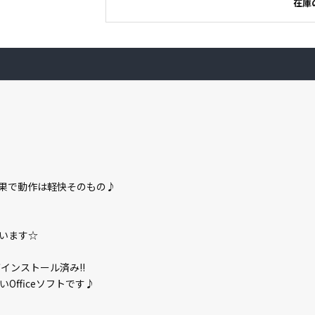
在庫
効果で動作は軽快そのもの♪
います☆
」がインストール済み!!
fficeソフトです♪