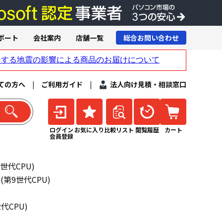
ポート
会社案内
店舗一覧
総合お問い合わせ
ての方へ
|
ご利用ガイド
|
法人向け見積・相談窓口
ログイン
お気に入り
比較リスト
閲覧履歴
カート
会員登録
第9世代CPU)
2 (第9世代CPU)
世代CPU)