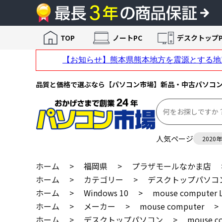
TOP
ノートPC
デスクトップP
品質と価格で選ぶなら【パソコン市場】新品・中古パソコ
人気ページ
2020
ホーム
>
福岡県
>
プラザモールなかま店
ホーム
>
カテゴリー
>
デスクトップパソコ
ホーム
>
Windows 10
>
mouse computer
ホーム
>
メーカー
>
mouse computer
>
ホーム
>
デスクトップパソコン
>
mouse c