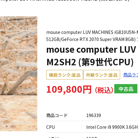
mouse computer LUV MACHINES iG810U5N
512GB/GeForce RTX 2070 Super VRAM
mouse computer LUV
M2SH2 (第9世代CPU)
商品ラ
機能ランク:並品
外観ランク:並品
109,800円
中古品
商品コード
196339
CPU
Intel Core i9 9900K 3.6G