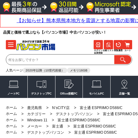
品質と価格で選ぶなら【パソコン市場】中古パソコンが安い！
ログイン
比較リスト
閲覧履歴
カート
会員登録
人気ページ
2020年以降（10世代前後）
メモリ16GB
ノートPC
デスクトップPC
Office搭載PC
モバイルPC
店舗一覧
ホーム
>
>
>
鹿児島県
N’sCITY店
富士通 ESPRIMO D588/C
ホーム
>
>
>
カテゴリー
デスクトップパソコン
富士通 ESPRIMO D5
ホーム
>
>
Windows 11
富士通 ESPRIMO D588/C
ホーム
>
>
>
メーカー
富士通
富士通 ESPRIMO D588/C
ホーム
>
>
デスクトップパソコン
富士通 ESPRIMO D588/C