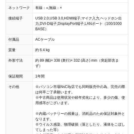
ネットワーク
有線：○,無線：×
接続端子
USB 2.0,USB 3.0,HDMI端子,マイク入力,ヘッドホン出
力,DVI-D端子,DisplayPort端子,LANポート（100/1000
BASE）
付属品
ACケーブル
質量
約 6.4 kg
外形寸法
約 89 (幅)× 338 (奥行)× 332 (高さ) mm（突起部含ま
ず）
保証期間
1年間
その他
※パソコン市場NsCity店でも同時販売中の為、完売の際
は何卒ご了承願います。
※中古商品は使用状況や経年劣化により、多少の傷、使
用感等がございます。
※内蔵バッテリーの残量は、消耗品のため保証対象外と
なります。
※ウイルス感染、物理破損（落としたり、液体をこぼし
てしまった等）