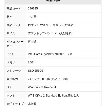
製品の特徴
商品コード
196385
状態
中古品
商品ランク
機能ランク:並品 、 外観ランク:並品
サイズ
デスクトップパソコン (大型送料)
パソコンメー
富士通
カー
CPU
Intel Core i3 第9世代 9100 3.6GHz
メモリ
8GB
ストレージ
SSD 256GB
表示能力
24インチ Full HD (1920×1080)
OS
Windows 11 Pro 64bit
ソフト
WPS Office 2 Standard Edition,筆楽名人
光学ドライブ
非搭載