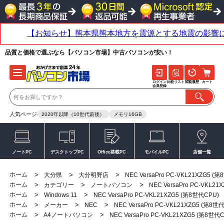
品質と価格で選ぶなら【パソコン市場】中古パソコンが安い！
ログイン
比較リスト
閲覧履歴
カート
会員登録
人気ページ
2020年以降（10世代前後）
メモリ16GB
ノートPC
デスクトップPC
Office搭載PC
モバイルPC
店舗一覧
ホーム
>
>
>
大分県
大分明野店
NEC VersaPro PC-VKL21XZG5 (
ホーム
>
>
>
カテゴリー
ノートパソコン
NEC VersaPro PC-VKL2
ホーム
>
>
Windows 11
NEC VersaPro PC-VKL21XZG5 (第8世代CPU)
ホーム
>
>
>
メーカー
NEC
NEC VersaPro PC-VKL21XZG5 (第8世
ホーム
>
>
A4ノートパソコン
NEC VersaPro PC-VKL21XZG5 (第8世代