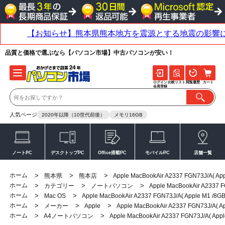
品質と価格で選ぶなら【パソコン市場】中古パソコンが安い！
ログイン
比較リスト
閲覧履歴
カート
会員登録
人気ページ
2020年以降（10世代前後）
メモリ16GB
ノートPC
デスクトップPC
Office搭載PC
モバイルPC
店舗一覧
ホーム
>
>
>
熊本県
熊本店
Apple MacBookAir A2337 FGN73J/A( Ap
ホーム
>
>
>
カテゴリー
ノートパソコン
Apple MacBookAir A2337 
ホーム
>
>
Mac OS
Apple MacBookAir A2337 FGN73J/A( Apple M1 /8G
ホーム
>
>
>
メーカー
Apple
Apple MacBookAir A2337 FGN73J/A( A
ホーム
>
>
A4ノートパソコン
Apple MacBookAir A2337 FGN73J/A( App