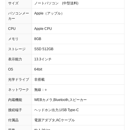
サイズ
ノートパソコン (中型送料)
パソコンメー
Apple（アップル）
カー
CPU
Apple CPU
メモリ
8GB
ストレージ
SSD 512GB
表示能力
13.3インチ
OS
64bit
光学ドライブ
非搭載
ネットワーク
無線：○
内蔵機能
WEBカメラ,Bluetooth,スピーカー
接続端子
ヘッドホン出力,USB Type-C
付属品
電源アダプタ,ACケーブル