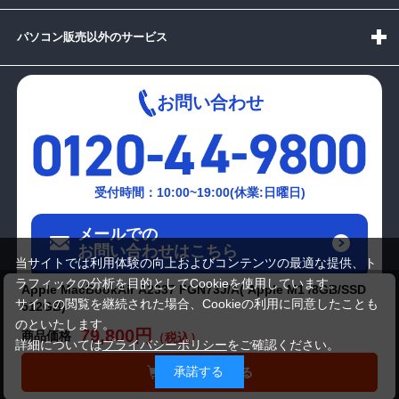
パソコン販売以外のサービス
お問い合わせ
受付時間：10:00~19:00(休業:日曜日)
メールでの
お問い合わせはこちら
当サイトでは利用体験の向上およびコンテンツの最適な提供、ト
ラフィックの分析を目的としてCookieを使用しています。
Apple MacBookAir A2337 FGN73J/A( Apple M1 /8GB/SSD
サイトの閲覧を継続された場合、Cookieの利用に同意したことも
512GB)
のといたします。
79,800円
商品価格
詳細については
プライバシーポリシー
をご確認ください。
承諾する
カートに入れる
Copyright(c)2024 mediator Co., Ltd. ALL Rights Reserved