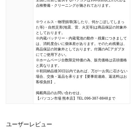
点検整備・クリーニングが施されております。
※ウィルス・物理損壊(落したり、何かこぼしてしまっ
た等)・自然災害(地震、雷、火災等)は商品保証の対象外
としております。
※内蔵バッテリー・内蔵電池の動作・残量につきまして
は、消耗度合いに個体差があります。そのため残量は、
商品保証の対象外としております。付属のACアダプタ
にてご使用下さい。
※ホームページ台数限定特価の為、販売価格は店頭価格
と異なります。
※初回納品後30日以内であれば、万が一お気に召さない
場合、交換・返品を承ります【要事前連絡、返送料はお
客様負担】。
掲載商品のお問い合わせは、
【パソコン市場 熊本店】TEL.096-387-8848まで
ユーザーレビュー