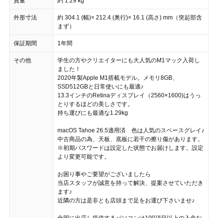
質量
約 1.29 kg
外形寸法
約 304.1 (幅)× 212.4 (奥行)× 16.1 (高さ) mm（突起部含
まず）
保証期間
1年間
その他
学生の方やクリエイターにも大人気のM1マック入荷し
ました！
2020年製Apple M1搭載モデル。メモリ8GB、
SSD512GBと日常使いにも最適♪
13.3インチのRetinaディスプレイ（2560×1600)はうっ
とりするほどの美しさです。
持ち運びにも最適な1.29kg
macOS Tahoe 26.5適用済 色は人気のスペースグレイ♪
中古商品の為、天板、底板に若干の擦り傷があります。
※初期パスワードは設定した状態でお届けします。設定
より変更可能です。
お困り事やご要望がございましたら
当店スタッフが誠意を持って解決、提案させていただき
ます♪
近隣の方は是非とも店頭まで足をお運び下さいませ♪
全国に出店し提供するパソコンは100項目以上の入念な