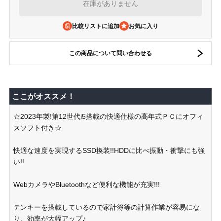
在庫がありません
比較リストに追加
この商品について問い合わせる
ここがオススメ！
☆2023年製!第12世代i5搭載の快適仕様の高年式ＰＣにオフィ
スソフト付き☆
快適な速度を実現するSSD換装!!HDDに比べ振動・衝撃にも強
い!!
WebカメラやBluetoothなど便利な機能が充実!!!
テンキーを搭載しているので家計簿等の計算作業が容易にな
り、効率が大幅アップ♪