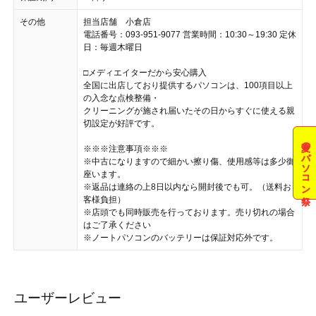
その他
担当店舗 小倉店
電話番号：093-951-9077 営業時間：10:30～19:30 定休
日：毎週木曜日
□メディエイターだから安心購入
全国に出店しており提供するパソコンは、100項目以上
の入念な点検整備・
クリーニングが施され届いたその日からすぐに使える親
切設定が好評です。
夏のパソコン祭
※※※注意事項※※※
※中古になりますので細かい擦り傷、使用感等は多少御
座います。
※返品は連絡の上8日以内なら開封後でも可。（送料お
客様負担）
※店頭でも同時販売を行っております。売り切れの場合
はご了承ください
※ノートパソコンのバッテリーは保証対応外です。
ユーザーレビュー