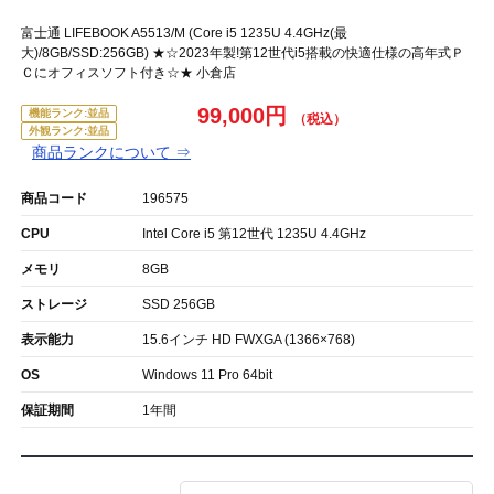
富士通 LIFEBOOK A5513/M (Core i5 1235U 4.4GHz(最
大)/8GB/SSD:256GB) ★☆2023年製!第12世代i5搭載の快適仕様の高年式Ｐ
Ｃにオフィスソフト付き☆★ 小倉店
99,000円
機能ランク:並品
外観ランク:並品
商品ランクについて ⇒
商品コード
196575
CPU
Intel Core i5 第12世代 1235U 4.4GHz
メモリ
8GB
ストレージ
SSD 256GB
表示能力
15.6インチ HD FWXGA (1366×768)
OS
Windows 11 Pro 64bit
保証期間
1年間