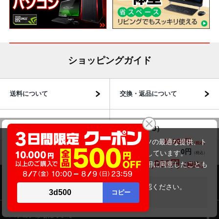
ショッピングガイド
送料について
交換・返品について
お届けについて
商品・保証について
富士通 LIFEBOOK A5513/M （第12世代CPU）
99,000円
商品価格(税込)
当サイトでは利用体験の向上およびコンテンツの最適な提供、ト
0円
オプション小計価格(税込)
ラフィックの分析を目的としてCookieを使用しています。
99,000円
商品合計価格(税込)
サイトの閲覧を継続された場合、Cookieの利用に同意したことも
のといたします。
商品のご案内
詳細については
プライバシーポリシー
をご確認ください。
在庫がありません
承諾する
パソコン市場について