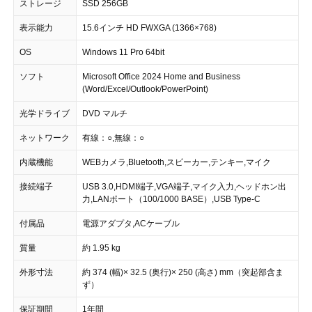
ストレージ
SSD 256GB
表示能力
15.6インチ HD FWXGA (1366×768)
OS
Windows 11 Pro 64bit
ソフト
Microsoft Office 2024 Home and Business
(Word/Excel/Outlook/PowerPoint)
光学ドライブ
DVD マルチ
ネットワーク
有線：○,無線：○
内蔵機能
WEBカメラ,Bluetooth,スピーカー,テンキー,マイク
接続端子
USB 3.0,HDMI端子,VGA端子,マイク入力,ヘッドホン出
力,LANポート（100/1000 BASE）,USB Type-C
付属品
電源アダプタ,ACケーブル
質量
約 1.95 kg
外形寸法
約 374 (幅)× 32.5 (奥行)× 250 (高さ) mm（突起部含ま
ず）
保証期間
1年間