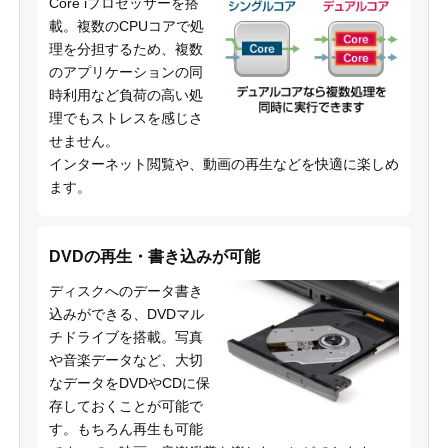
Core iプロセッサーを搭
載。複数のCPUコアで処
理を分担するため、複数
のアプリケーションの同
時利用など負荷の高い処
理でもストレスを感じさ
せません。
インターネット閲覧や、動画の再生などを快適に楽しめ
ます。
DVDの再生・書き込みが可能
ディスクへのデータ書き
込みができる、DVDマル
チドライブを搭載。写真
や音楽データなど、大切
なデータをDVDやCDに保
存しておくことが可能で
す。もちろん再生も可能