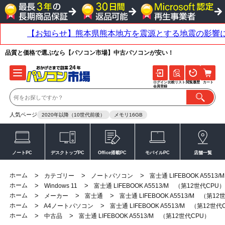
品質と価格で選ぶなら【パソコン市場】中古パソコンが安い！
ログイン
比較リスト
閲覧履歴
カート
会員登録
人気ページ
2020年以降（10世代前後）
メモリ16GB
ノートPC
デスクトップPC
Office搭載PC
モバイルPC
店舗一覧
ホーム
>
>
>
カテゴリー
ノートパソコン
富士通 LIFEBOOK A551
ホーム
>
>
Windows 11
富士通 LIFEBOOK A5513/M （第12世代CPU）
ホーム
>
>
>
メーカー
富士通
富士通 LIFEBOOK A5513/M （第1
ホーム
>
>
A4ノートパソコン
富士通 LIFEBOOK A5513/M （第12世代
ホーム
>
>
中古品
富士通 LIFEBOOK A5513/M （第12世代CPU）