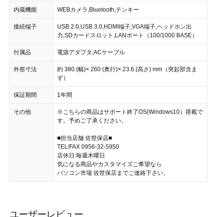
内蔵機能
WEBカメラ,Bluetooth,テンキー
接続端子
USB 2.0,USB 3.0,HDMI端子,VGA端子,ヘッドホン出
力,SDカードスロット,LANポート（100/1000 BASE）
付属品
電源アダプタ,ACケーブル
外形寸法
約 380 (幅)× 260 (奥行)× 23.6 (高さ) mm（突起部含ま
ず）
保証期間
1年間
その他
※こちらの商品はサポート終了OS(Windows10）搭載で
す。予めご了承ください。
■担当店舗 佐世保店■
TEL/FAX 0956-32-5950
店休日:毎週木曜日
気になる商品やカスタマイズご希望なら
パソコン市場 佐世保店までご連絡下さい。
ユーザーレビュー