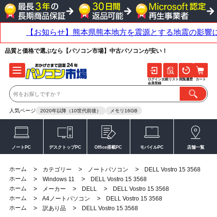
品質と価格で選ぶなら【パソコン市場】中古パソコンが安い！
ログイン
比較リスト
閲覧履歴
カート
会員登録
人気ページ
2020年以降（10世代前後）
メモリ16GB
ノートPC
デスクトップPC
Office搭載PC
モバイルPC
店舗一覧
ホーム
>
>
>
カテゴリー
ノートパソコン
DELL Vostro 15 3568
ホーム
>
>
Windows 11
DELL Vostro 15 3568
ホーム
>
>
>
メーカー
DELL
DELL Vostro 15 3568
ホーム
>
>
A4ノートパソコン
DELL Vostro 15 3568
ホーム
>
>
訳あり品
DELL Vostro 15 3568