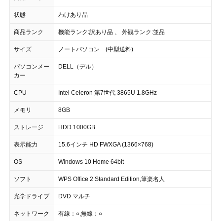
状態
わけあり品
商品ランク
機能ランク:訳あり品 、 外観ランク:並品
サイズ
ノートパソコン (中型送料)
パソコンメー
DELL（デル）
カー
CPU
Intel Celeron 第7世代 3865U 1.8GHz
メモリ
8GB
ストレージ
HDD 1000GB
表示能力
15.6インチ HD FWXGA (1366×768)
OS
Windows 10 Home 64bit
ソフト
WPS Office 2 Standard Edition,筆楽名人
光学ドライブ
DVD マルチ
ネットワーク
有線：○,無線：○