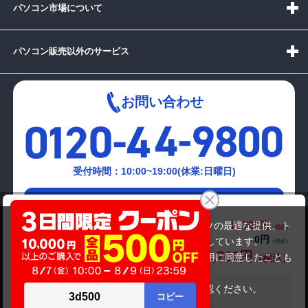
パソコン市場について
パソコン販売以外のサービス
お問い合わせ
受付時間：10:00~19:00(休業:日曜日)
メールでの
DELL Vostro 15 3568
お問い合わせはこちら
14,700円
商品価格(税込)
当サイトでは利用体験の向上およびコンテンツの最適な提供、ト
0円
オプション小計価格(税込)
ラフィックの分析を目的としてCookieを使用しています。
14,700円
商品合計価格(税込)
サイトの閲覧を継続された場合、Cookieの利用に同意したことも
のといたします。
詳細については
プライバシーポリシー
をご確認ください。
在庫がありません