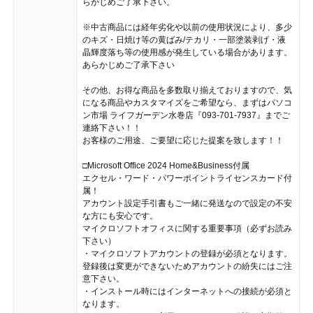
らかじめご了承下さい。
※中古商品には経年劣化や以前の使用状況により、多少
のキズ・日焼け等の黄ばみ/テカリ・一部塗装剥げ・液
晶輝度落ち等の使用感が発生している場合があります。
あらかじめご了承下さい
その他、お得な商品を多数取り揃えておりますので、気
になる商品やカスタマイズをご希望なら、まずはパソコ
ン市場 ライフガーデン水巻店『093-701-7937』までご
連絡下さい！！
お客様のご用途、ご要望に応じた提案を致します！！
□Microsoft Office 2024 Home&Business付属
エクセル・ワード・パワーポイントライセンスカード付
属！
アカウント設定手引書もご一緒に発送なので設定の不安
な方にも安心です。
マイクロソフトオフィスに関する重要事項（必ずお読み
下さい）
・マイクロソフトアカウントの登録が必須となります。
登録後は変更ができないためアカウントの紛失にはご注
意下さい。
・インストール時にはインターネットへの接続が必須と
なります。