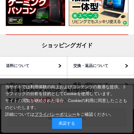
ショッピングガイド
送料について
交換・返品について
お届けについて
商品・保証について
当サイトでは利用体験の向上およびコンテンツの最適な提供、ト
富士通 LIFEBOOK A5510/D （第10世代CPU）
ラフィックの分析を目的としてCookieを使用しています。
74,800円
商品価格
サイトの閲覧を継続された場合、Cookieの利用に同意したことも
のといたします。
詳細については
プライバシーポリシー
をご確認ください。
在庫がありません
商品のご案内
承諾する