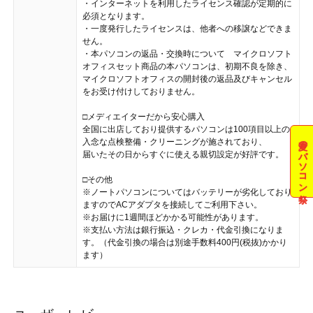
・インターネットを利用したライセンス確認が定期的に
必須となります。
・一度発行したライセンスは、他者への移譲などできま
せん。
・本パソコンの返品・交換時について マイクロソフト
オフィスセット商品の本パソコンは、初期不良を除き、
マイクロソフトオフィスの開封後の返品及びキャンセル
をお受け付けしておりません。
□メディエイターだから安心購入
全国に出店しており提供するパソコンは100項目以上の
夏のパソコン祭
入念な点検整備・クリーニングが施されており、
届いたその日からすぐに使える親切設定が好評です。
□その他
※ノートパソコンについてはバッテリーが劣化しており
ますのでACアダプタを接続してご利用下さい。
※お届けに1週間ほどかかる可能性があります。
※支払い方法は銀行振込・クレカ・代金引換になりま
す。（代金引換の場合は別途手数料400円(税抜)かかり
ます）