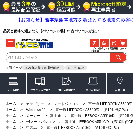
品質と価格で選ぶなら【パソコン市場】中古パソコンが安い！
ログイン
比較リスト
閲覧履歴
カート
会員登録
人気ページ
2020年以降（10世代前後）
メモリ16GB
ノートPC
デスクトップPC
Office搭載PC
モバイルPC
店舗一覧
ホーム
>
>
>
カテゴリー
ノートパソコン
富士通 LIFEBOOK A5510
ホーム
>
>
Windows 11
富士通 LIFEBOOK A5510/D （第10世代CPU）
ホーム
>
>
>
メーカー
富士通
富士通 LIFEBOOK A5510/D （第10
ホーム
>
>
A4ノートパソコン
富士通 LIFEBOOK A5510/D （第10世代C
ホーム
>
>
中古品
富士通 LIFEBOOK A5510/D （第10世代CPU）