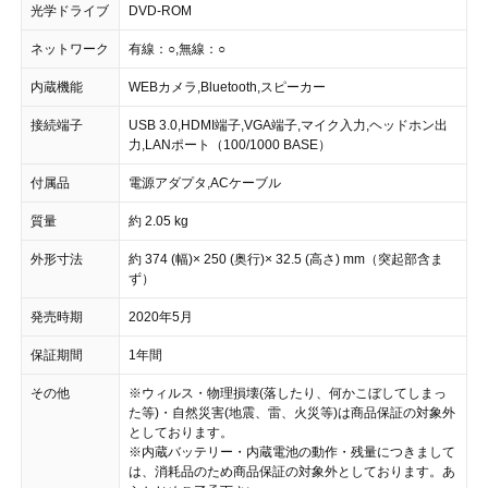
光学ドライブ
DVD-ROM
ネットワーク
有線：○,無線：○
内蔵機能
WEBカメラ,Bluetooth,スピーカー
接続端子
USB 3.0,HDMI端子,VGA端子,マイク入力,ヘッドホン出
力,LANポート（100/1000 BASE）
付属品
電源アダプタ,ACケーブル
質量
約 2.05 kg
外形寸法
約 374 (幅)× 250 (奥行)× 32.5 (高さ) mm（突起部含ま
ず）
発売時期
2020年5月
保証期間
1年間
その他
※ウィルス・物理損壊(落したり、何かこぼしてしまっ
た等)・自然災害(地震、雷、火災等)は商品保証の対象外
としております。
※内蔵バッテリー・内蔵電池の動作・残量につきまして
は、消耗品のため商品保証の対象外としております。あ