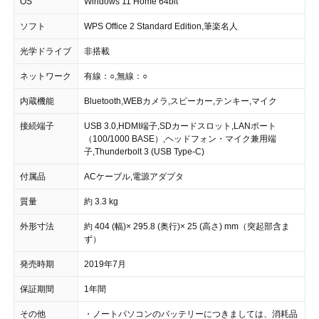
OS
Windows 11 Home 64bit
ソフト
WPS Office 2 Standard Edition,筆楽名人
光学ドライブ
非搭載
ネットワーク
有線：○,無線：○
内蔵機能
Bluetooth,WEBカメラ,スピーカー,テンキー,マイク
接続端子
USB 3.0,HDMI端子,SDカードスロット,LANポート
（100/1000 BASE）,ヘッドフォン・マイク兼用端
子,Thunderbolt 3 (USB Type-C)
付属品
ACケーブル,電源アダプタ
質量
約 3.3 kg
外形寸法
約 404 (幅)× 295.8 (奥行)× 25 (高さ) mm（突起部含ま
ず）
発売時期
2019年7月
保証期間
1年間
その他
・ノートパソコンのバッテリーにつきましては、消耗品