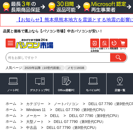
品質と価格で選ぶなら【パソコン市場】中古パソコンが安い！
ログイン
比較リスト
閲覧履歴
カート
会員登録
人気ページ
2020年以降（10世代前後）
メモリ16GB
ノートPC
デスクトップPC
Office搭載PC
モバイルPC
店舗一覧
ホーム
>
>
>
カテゴリー
ノートパソコン
DELL G7 7790（第9世代C
ホーム
>
>
Windows 11
DELL G7 7790（第9世代CPU）
ホーム
>
>
>
メーカー
DELL
DELL G7 7790（第9世代CPU）
ホーム
>
>
大型ノート
DELL G7 7790（第9世代CPU）
ホーム
>
>
中古品
DELL G7 7790（第9世代CPU）