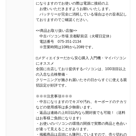
になりますのでお使いの際は電源に接続の上
お使いいただきますようお願いいたします。
バッテリーが完全に消耗している場合はその旨表記し
ておりますのでご確認ください。
<<商品お取り扱い店舗>>
中古パソコン市場 京都駅前店（火曜日定休）
電話番号 075-351-2134
※営業時間は10時から20時です。
□メディエイターだから安心購入 入門機・マイパソコン
にオススメ
全国に出店しており提供するパソコンは、100項目以上
の入念な点検整備・
クリーニングが施され届いたその日からすぐに使える親
切設定が好評です。
※※※注意事項※※※
・中古になりますのでキズや汚れ、キーボードのテカリ
などの使用感等は多少御座います。
・返品は連絡の上8日以内なら開封後でも可能！（送料
はお客様ご負担になります）
・お使いのパソコンの環境の関係で実際の商品と色合い
が違って見えることがあります。
・掲載商品は店頭にも陳列していますので、売り切れの