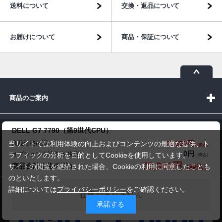
送料について
交換・返品について
お届けについて
商品・保証について
商品のご案内
パソコン市場について
DELL G7 7790（第9世代CPU）
72,300円
商品価格(税込)
当サイトでは利用体験の向上およびコンテンツの最適な提供、ト
0円
オプション小計価格(税込)
ラフィックの分析を目的としてCookieを使用しています。
パソコン販売以外のサービス
72,300円
商品合計価格(税込)
サイトの閲覧を継続された場合、Cookieの利用に同意したことも
のといたします。
詳細については
プライバシーポリシー
をご確認ください。
在庫がありません
お問い合わせ
承諾する