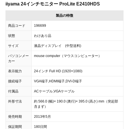
iiyama 24インチモニター ProLite E2410HDS
製品の特徴
商品コード
196699
状態
わけあり品
サイズ
液晶ディスプレイ (中型送料)
パソコンメー
mouse computer（マウスコンピューター）
カー
表示能力
24インチ Full HD (1920×1080)
接続端子
VGA端子,HDMI端子,DVI-D端子
付属品
ACケーブル,VGAケーブル
外形寸法
約 566.0 (幅)× 190.0 (奥行)× 395.0 (高さ) mm（突起部
含まず）
発売時期
2013年5月
保証期間
180日間