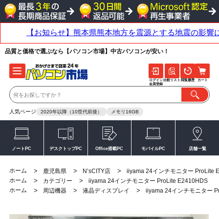
品質と価格で選ぶなら【パソコン市場】中古パソコンが安い！
ログイン
比較リスト
閲覧履歴
カート
会員登録
人気ページ
2020年以降（10世代前後）
メモリ16GB
ノートPC
デスクトップPC
Office搭載PC
モバイルPC
店舗一覧
ホーム
>
>
>
鹿児島県
N’sCITY店
iiyama 24インチモニター ProLite 
ホーム
>
>
カテゴリー
iiyama 24インチモニター ProLite E2410HDS
ホーム
>
>
>
周辺機器
液晶ディスプレイ
iiyama 24インチモニター Pro