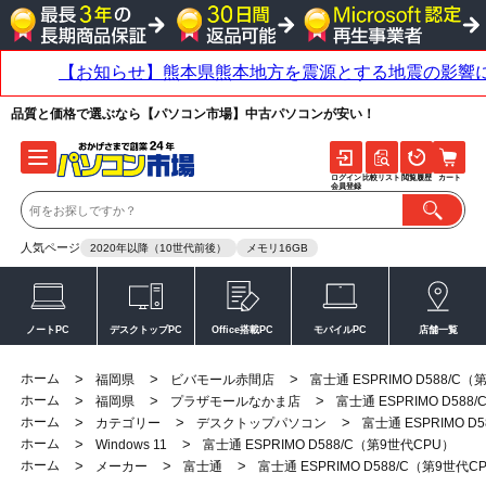
品質と価格で選ぶなら【パソコン市場】中古パソコンが安い！
ログイン
比較リスト
閲覧履歴
カート
会員登録
人気ページ
2020年以降（10世代前後）
メモリ16GB
ノートPC
デスクトップPC
Office搭載PC
モバイルPC
店舗一覧
ホーム
>
>
>
福岡県
ビバモール赤間店
富士通 ESPRIMO D588/C
ホーム
>
>
>
福岡県
プラザモールなかま店
富士通 ESPRIMO D588
ホーム
>
>
>
カテゴリー
デスクトップパソコン
富士通 ESPRIMO D
ホーム
>
>
Windows 11
富士通 ESPRIMO D588/C（第9世代CPU）
ホーム
>
>
>
メーカー
富士通
富士通 ESPRIMO D588/C（第9世代C