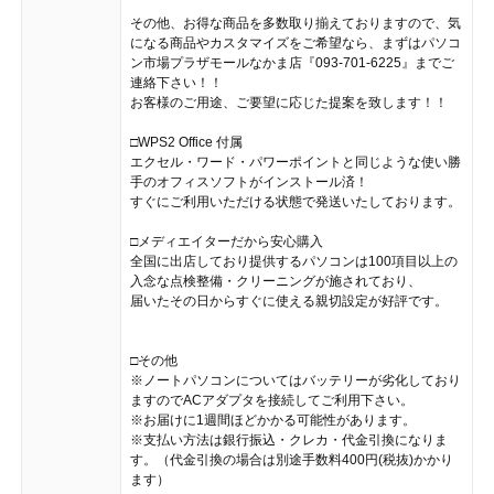
その他、お得な商品を多数取り揃えておりますので、気
になる商品やカスタマイズをご希望なら、まずはパソコ
ン市場プラザモールなかま店『093-701-6225』までご
連絡下さい！！
お客様のご用途、ご要望に応じた提案を致します！！
□WPS2 Office 付属
エクセル・ワード・パワーポイントと同じような使い勝
手のオフィスソフトがインストール済！
すぐにご利用いただける状態で発送いたしております。
□メディエイターだから安心購入
全国に出店しており提供するパソコンは100項目以上の
入念な点検整備・クリーニングが施されており、
届いたその日からすぐに使える親切設定が好評です。
□その他
※ノートパソコンについてはバッテリーが劣化しており
ますのでACアダプタを接続してご利用下さい。
※お届けに1週間ほどかかる可能性があります。
※支払い方法は銀行振込・クレカ・代金引換になりま
す。（代金引換の場合は別途手数料400円(税抜)かかり
ます）