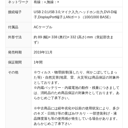
ネットワーク
有線：○,無線：×
接続端子
USB 2.0,USB 3.0,マイク入力,ヘッドホン出力,DVI-D端
子,DisplayPort端子,LANポート（100/1000 BASE）
付属品
ACケーブル
外形寸法
約 89 (幅)× 338 (奥行)× 332 (高さ) mm（突起部含ま
ず）
発売時期
2019年11月
保証期間
1年間
その他
※ウィルス・物理損壊(落したり、何かこぼしてしまっ
た等)・自然災害(地震、雷、火災等)は商品保証の対象外
としております。
※内蔵バッテリー・内蔵電池の動作・残量につきまして
は、消耗品のため商品保証の対象外としております。あ
らかじめご了承下さい。
※中古商品には経年劣化や以前の使用状況により、多少
のキズ・日焼け等の黄ばみ/テカリ・一部塗装剥げ・液
晶輝度落ち等の使用感が発生している場合があります。
あらかじめご了承下さい