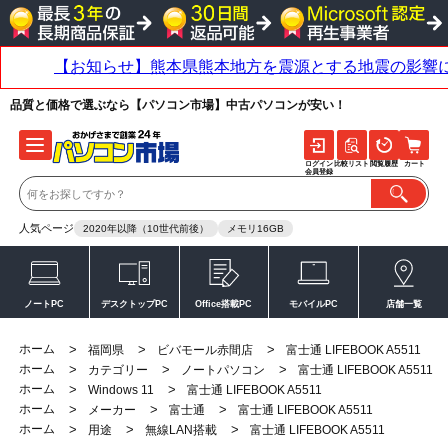
品質と価格で選ぶなら【パソコン市場】中古パソコンが安い！
ログイン
比較リスト
閲覧履歴
カート
会員登録
人気ページ
2020年以降（10世代前後）
メモリ16GB
ノートPC
デスクトップPC
Office搭載PC
モバイルPC
店舗一覧
ホーム
>
>
>
福岡県
ビバモール赤間店
富士通 LIFEBOOK A5511
ホーム
>
>
>
カテゴリー
ノートパソコン
富士通 LIFEBOOK A5511
ホーム
>
>
Windows 11
富士通 LIFEBOOK A5511
ホーム
>
>
>
メーカー
富士通
富士通 LIFEBOOK A5511
ホーム
>
>
>
用途
無線LAN搭載
富士通 LIFEBOOK A5511