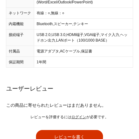
(Word/Excel/Outlook/PowerPoint)
ネットワーク
有線：○,無線：○
内蔵機能
Bluetooth,スピーカー,テンキー
接続端子
USB 2.0,USB 3.0,HDMI端子,VGA端子,マイク入力,ヘッ
ドホン出力,LANポート（100/1000 BASE）
付属品
電源アダプタ,ACケーブル,保証書
保証期間
1年間
ユーザーレビュー
この商品に寄せられたレビューはまだありません。
レビューを評価するには
ログイン
が必要です。
レビューを書く