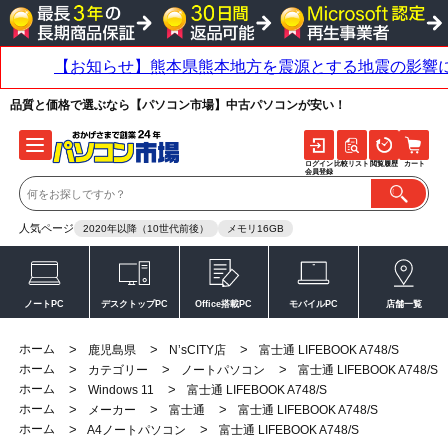
品質と価格で選ぶなら【パソコン市場】中古パソコンが安い！
ログイン
比較リスト
閲覧履歴
カート
会員登録
人気ページ
2020年以降（10世代前後）
メモリ16GB
ノートPC
デスクトップPC
Office搭載PC
モバイルPC
店舗一覧
ホーム
>
>
>
鹿児島県
N’sCITY店
富士通 LIFEBOOK A748/S
ホーム
>
>
>
カテゴリー
ノートパソコン
富士通 LIFEBOOK A748/S
ホーム
>
>
Windows 11
富士通 LIFEBOOK A748/S
ホーム
>
>
>
メーカー
富士通
富士通 LIFEBOOK A748/S
ホーム
>
>
A4ノートパソコン
富士通 LIFEBOOK A748/S