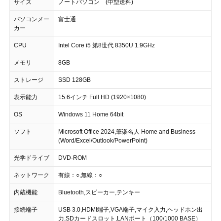
サイズ
ノートパソコン (中型送料)
パソコンメー
富士通
カー
CPU
Intel Core i5 第8世代 8350U 1.9GHz
メモリ
8GB
ストレージ
SSD 128GB
表示能力
15.6インチ Full HD (1920×1080)
OS
Windows 11 Home 64bit
ソフト
Microsoft Office 2024,筆楽名人 Home and Business
(Word/Excel/Outlook/PowerPoint)
光学ドライブ
DVD-ROM
ネットワーク
有線：○,無線：○
内蔵機能
Bluetooth,スピーカー,テンキー
接続端子
USB 3.0,HDMI端子,VGA端子,マイク入力,ヘッドホン出
力,SDカードスロット,LANポート（100/1000 BASE）