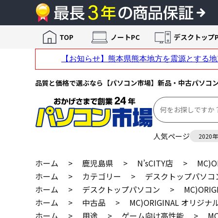
TOP
ノートPC
デスクトップP
品質と価格で選ぶなら【パソコン市場】新品・中古パソコ
人気ページ
2020
ホーム
>
鹿児島県
>
N’sCITY店
>
MC)O
ホーム
>
カテゴリー
>
デスクトップパソコ
ホーム
>
デスクトップパソコン
>
MC)ORI
ホーム
>
中古品
>
MC)ORIGINAL オリジナル
ホーム
>
用途
>
ゲーム向け高性能
>
MC