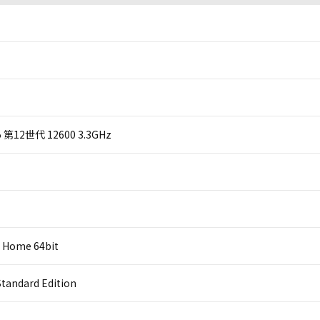
 i5 第12世代 12600 3.3GHz
 Home 64bit
Standard Edition