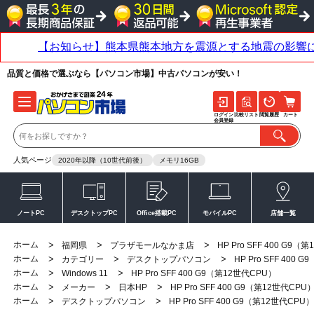
品質と価格で選ぶなら【パソコン市場】中古パソコンが安い！
ログイン
比較リスト
閲覧履歴
カート
会員登録
人気ページ
2020年以降（10世代前後）
メモリ16GB
ノートPC
デスクトップPC
Office搭載PC
モバイルPC
店舗一覧
ホーム
>
>
>
福岡県
プラザモールなかま店
HP Pro SFF 400 G9（
ホーム
>
>
>
カテゴリー
デスクトップパソコン
HP Pro SFF 400
ホーム
>
>
Windows 11
HP Pro SFF 400 G9（第12世代CPU）
ホーム
>
>
>
メーカー
日本HP
HP Pro SFF 400 G9（第12世代CPU
ホーム
>
>
デスクトップパソコン
HP Pro SFF 400 G9（第12世代CPU）