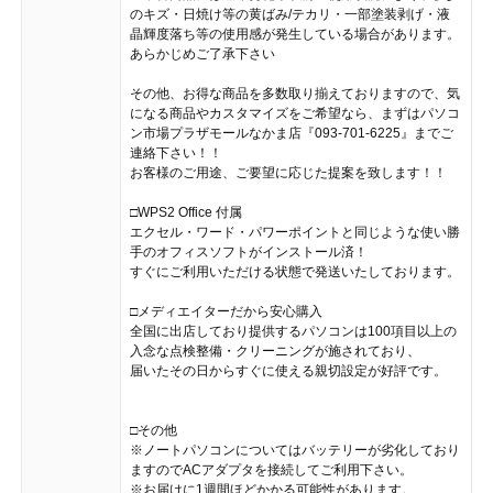
のキズ・日焼け等の黄ばみ/テカリ・一部塗装剥げ・液
晶輝度落ち等の使用感が発生している場合があります。
あらかじめご了承下さい
その他、お得な商品を多数取り揃えておりますので、気
になる商品やカスタマイズをご希望なら、まずはパソコ
ン市場プラザモールなかま店『093-701-6225』までご
連絡下さい！！
お客様のご用途、ご要望に応じた提案を致します！！
□WPS2 Office 付属
エクセル・ワード・パワーポイントと同じような使い勝
手のオフィスソフトがインストール済！
すぐにご利用いただける状態で発送いたしております。
□メディエイターだから安心購入
全国に出店しており提供するパソコンは100項目以上の
入念な点検整備・クリーニングが施されており、
届いたその日からすぐに使える親切設定が好評です。
□その他
※ノートパソコンについてはバッテリーが劣化しており
ますのでACアダプタを接続してご利用下さい。
※お届けに1週間ほどかかる可能性があります。