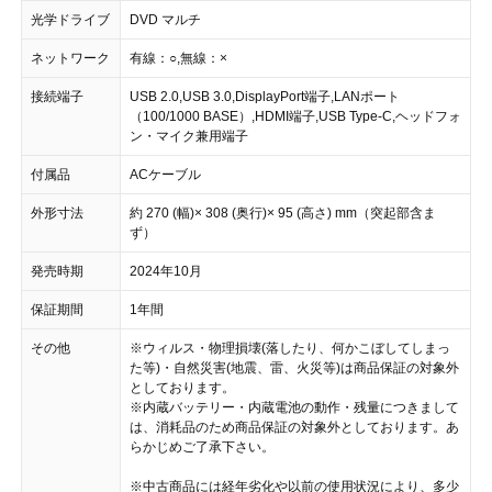
光学ドライブ
DVD マルチ
ネットワーク
有線：○,無線：×
接続端子
USB 2.0,USB 3.0,DisplayPort端子,LANポート
（100/1000 BASE）,HDMI端子,USB Type-C,ヘッドフォ
ン・マイク兼用端子
付属品
ACケーブル
外形寸法
約 270 (幅)× 308 (奥行)× 95 (高さ) mm（突起部含ま
ず）
発売時期
2024年10月
保証期間
1年間
その他
※ウィルス・物理損壊(落したり、何かこぼしてしまっ
た等)・自然災害(地震、雷、火災等)は商品保証の対象外
としております。
※内蔵バッテリー・内蔵電池の動作・残量につきまして
は、消耗品のため商品保証の対象外としております。あ
らかじめご了承下さい。
※中古商品には経年劣化や以前の使用状況により、多少