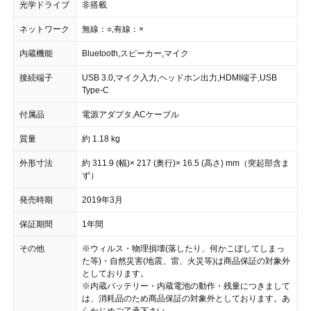
光学ドライブ
非搭載
ネットワーク
無線：○,有線：×
内蔵機能
Bluetooth,スピーカー,マイク
接続端子
USB 3.0,マイク入力,ヘッドホン出力,HDMI端子,USB
Type-C
付属品
電源アダプタ,ACケーブル
質量
約 1.18 kg
外形寸法
約 311.9 (幅)× 217 (奥行)× 16.5 (高さ) mm（突起部含ま
ず）
発売時期
2019年3月
保証期間
1年間
その他
※ウィルス・物理損壊(落したり、何かこぼしてしまっ
た等)・自然災害(地震、雷、火災等)は商品保証の対象外
としております。
※内蔵バッテリー・内蔵電池の動作・残量につきまして
は、消耗品のため商品保証の対象外としております。あ