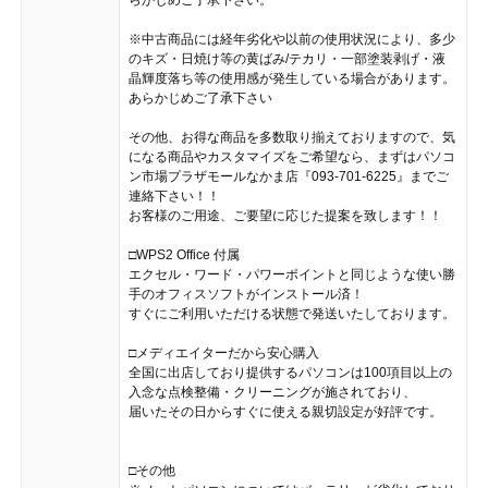
らかじめご了承下さい。
※中古商品には経年劣化や以前の使用状況により、多少
のキズ・日焼け等の黄ばみ/テカリ・一部塗装剥げ・液
晶輝度落ち等の使用感が発生している場合があります。
あらかじめご了承下さい
その他、お得な商品を多数取り揃えておりますので、気
になる商品やカスタマイズをご希望なら、まずはパソコ
ン市場プラザモールなかま店『093-701-6225』までご
連絡下さい！！
お客様のご用途、ご要望に応じた提案を致します！！
□WPS2 Office 付属
エクセル・ワード・パワーポイントと同じような使い勝
手のオフィスソフトがインストール済！
すぐにご利用いただける状態で発送いたしております。
□メディエイターだから安心購入
全国に出店しており提供するパソコンは100項目以上の
入念な点検整備・クリーニングが施されており、
届いたその日からすぐに使える親切設定が好評です。
□その他