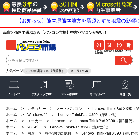
品質と価格で選ぶなら【パソコン市場】中古パソコンが安い！
ログイン
比較リスト
閲覧履歴
カート
会員登録
人気ページ
2020年以降（10世代前後）
メモリ16GB
ノートPC
デスクトップPC
Office搭載PC
モバイルPC
店舗一覧
ホーム
>
>
>
カテゴリー
ノートパソコン
Lenovo ThinkPad X390
ホーム
>
>
Windows 11
Lenovo ThinkPad X390（第8世代）
ホーム
>
>
>
メーカー
Lenovo
Lenovo ThinkPad X390（第8世代）
ホーム
>
>
2019年
Lenovo ThinkPad X390（第8世代）
ホーム
>
>
>
用途
持ち運びに便利
Lenovo ThinkPad X390（第8世