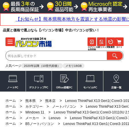
品質と価格で選ぶなら【パソコン市場】中古パソコンが安い！
ログイン
比較リスト
閲覧履歴
カート
会員登録
人気ページ
2020年以降（10世代前後）
メモリ16GB
ノートPC
デスクトップPC
Office搭載PC
モバイルPC
店舗一覧
ホーム
>
>
>
熊本県
熊本店
Lenovo ThinkPad X13 Gen1( Corei3-1
ホーム
>
>
>
カテゴリー
ノートパソコン
Lenovo ThinkPad X13 Gen
ホーム
>
>
Windows 11
Lenovo ThinkPad X13 Gen1( Corei3-10110U 
ホーム
>
>
>
メーカー
Lenovo
Lenovo ThinkPad X13 Gen1( Corei3
ホーム
>
>
B5ノートパソコン
Lenovo ThinkPad X13 Gen1( Corei3-10