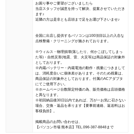
お困り事やご要望がございましたら
当店スタッフが誠意を持って解決、提案させていただき
ます♪
近隣の方は是非とも店頭まで足をお運び下さいませ♪
全国に出店し提供するパソコンは100項目以上の入念な
点検整備・クリーニングが施されております。
※ウィルス・物理損壊(落したり、何かこぼしてしまっ
た等)・自然災害(地震、雷、火災等)は商品保証の対象外
としております。
※内蔵バッテリー・内蔵電池の動作・残量につきまして
は、消耗度合いに個体差があります。そのため残量は、
商品保証の対象外としております。付属のACアダプタ
にてご使用下さい。
※ホームページ台数限定特価の為、販売価格は店頭価格
と異なります。
※初回納品後30日以内であれば、万が一お気に召さない
場合、交換・返品を承ります【要事前連絡、返送料はお
客様負担】。
掲載商品のお問い合わせは、
【パソコン市場 熊本店】TEL.096-387-8848まで