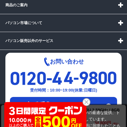
商品のご案内
パソコン市場について
パソコン販売以外のサービス
お問い合わせ
受付時間：10:00~19:00(休業:日曜日)
メールでの
お問い合わせはこちら
Lenovo ThinkPad X13 Gen1( Corei3-10110U 2.59GHz / 8GB
当サイトでは利用体験の向上およびコンテンツの最適な提供、ト
/ SSD128GB )10世代
ラフィックの分析を目的としてCookieを使用しています。
34,800円
商品価格(税込)
サイトの閲覧を継続された場合、Cookieの利用に同意したことも