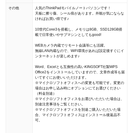
その他
人気のThinkPadモバイルノートパソコンです！
天板に擦り傷、シール痕があります。外観が気にならな
ければお買い得です♪
10世代Corei3を搭載し、メモリは8GB、SSD128GB搭
載で日常使いやサブマシンとしてもgood!
WEBカメラ内蔵でリモート会議等にも活躍。
無線LAN内蔵なので、WiFi環境があれば設定後すぐにイ
ンターネットが楽しめます♪
Word、Excelとも互換性の高いKINGSOFT社製WPS
Office2をインストールしていますので、文章作成等も届
いてすぐにお使いいただけます。
※マイクロソフトオフィスへの変更も可能です。変更の
場合はお申し込み時にオプションにてお選びください
（料金別途）
※マイクロソフトオフィスをお選びいただいた場合は、
別途注意事項をご覧ください。
※マイクロソフトオフィスを別途ご購入いただいた場
合、マイクロソフトオフィスはインストール後返品不
可。