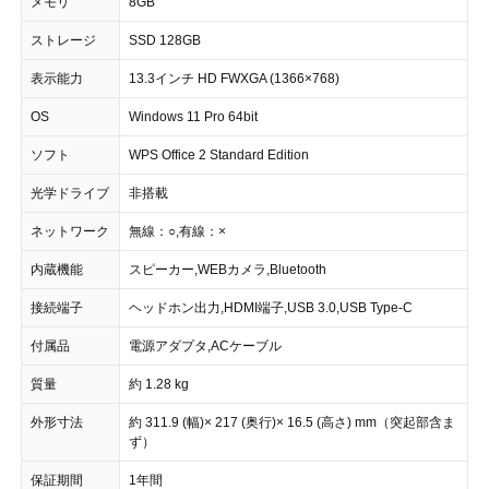
メモリ
8GB
ストレージ
SSD 128GB
表示能力
13.3インチ HD FWXGA (1366×768)
OS
Windows 11 Pro 64bit
ソフト
WPS Office 2 Standard Edition
光学ドライブ
非搭載
ネットワーク
無線：○,有線：×
内蔵機能
スピーカー,WEBカメラ,Bluetooth
接続端子
ヘッドホン出力,HDMI端子,USB 3.0,USB Type-C
付属品
電源アダプタ,ACケーブル
質量
約 1.28 kg
外形寸法
約 311.9 (幅)× 217 (奥行)× 16.5 (高さ) mm（突起部含ま
ず）
保証期間
1年間