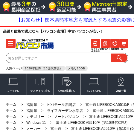
品質と価格で選ぶなら【パソコン市場】中古パソコンが安い！
ログイン
比較リスト
閲覧履歴
カート
会員登録
人気ページ
2020年以降（10世代前後）
メモリ16GB
ノートPC
デスクトップPC
Office搭載PC
モバイルPC
店舗一覧
ホーム
>
>
>
福岡県
ビバモール赤間店
富士通 LIFEBOOK A5510/
ホーム
>
>
>
福岡県
ライフガーデン水巻店
富士通 LIFEBOOK A55
ホーム
>
>
>
カテゴリー
ノートパソコン
富士通 LIFEBOOK A5510
ホーム
>
>
Windows 11
富士通 LIFEBOOK A5510/F（第10世代CPU）
ホーム
>
>
>
メーカー
富士通
富士通 LIFEBOOK A5510/F（第10世