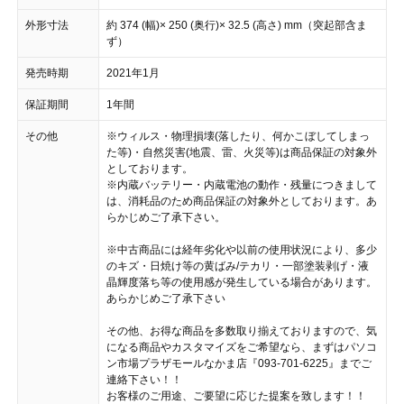
外形寸法
約 374 (幅)× 250 (奥行)× 32.5 (高さ) mm（突起部含ま
ず）
発売時期
2021年1月
保証期間
1年間
その他
※ウィルス・物理損壊(落したり、何かこぼしてしまっ
た等)・自然災害(地震、雷、火災等)は商品保証の対象外
としております。
※内蔵バッテリー・内蔵電池の動作・残量につきまして
は、消耗品のため商品保証の対象外としております。あ
らかじめご了承下さい。
※中古商品には経年劣化や以前の使用状況により、多少
のキズ・日焼け等の黄ばみ/テカリ・一部塗装剥げ・液
晶輝度落ち等の使用感が発生している場合があります。
あらかじめご了承下さい
その他、お得な商品を多数取り揃えておりますので、気
になる商品やカスタマイズをご希望なら、まずはパソコ
ン市場プラザモールなかま店『093-701-6225』までご
連絡下さい！！
お客様のご用途、ご要望に応じた提案を致します！！