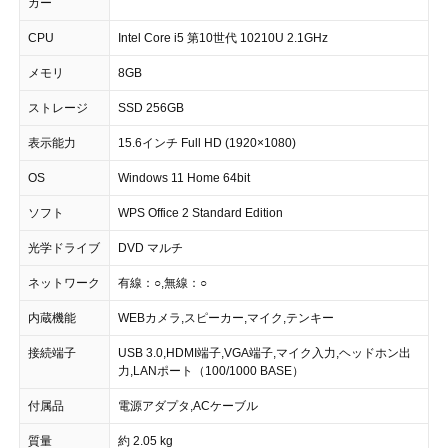
カー
CPU
Intel Core i5 第10世代 10210U 2.1GHz
メモリ
8GB
ストレージ
SSD 256GB
表示能力
15.6インチ Full HD (1920×1080)
OS
Windows 11 Home 64bit
ソフト
WPS Office 2 Standard Edition
光学ドライブ
DVD マルチ
ネットワーク
有線：○,無線：○
内蔵機能
WEBカメラ,スピーカー,マイク,テンキー
接続端子
USB 3.0,HDMI端子,VGA端子,マイク入力,ヘッドホン出
力,LANポート（100/1000 BASE）
付属品
電源アダプタ,ACケーブル
質量
約 2.05 kg