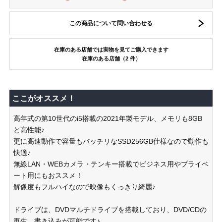
この商品について問い合わせる
在庫のある店舗では実物を見てご購入できます
在庫のある店舗（2 件）
ここがオススメ！
高年式の第10世代のi5搭載の2021年製モデル、メモリも8GB
と高性能♪
更に高速動作で容量もバッチリなSSD256GB仕様なので動作も
快適♪
無線LAN・WEBカメラ・テンキー搭載でビジネス用やプライベ
ート用にもおススメ！
解像度もフルハイなので映像もくっきり綺麗♪
ドライブは、DVDマルチドライブを搭載しており、DVD/CDの
再生、書き込みが可能です♪