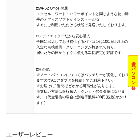
□WPS2 Office 付属
エクセル・ワード・パワーポイントと同じような使い勝
手のオフィスソフトがインストール済！
すぐにご利用いただける状態で発送いたしております。
□メディエイターだから安心購入
全国に出店しており提供するパソコンは100項目以上の
入念な点検整備・クリーニングが施されており、
届いたその日からすぐに使える親切設定が好評です。
夏のパソコン祭
□その他
※ノートパソコンについてはバッテリーが劣化しており
ますのでACアダプタを接続してご利用下さい。
※お届けに1週間ほどかかる可能性があります。
※支払い方法は銀行振込・クレカ・代金引換になりま
す。（代金引換の場合は別途手数料400円(税抜)かかり
ます）
ユーザーレビュー