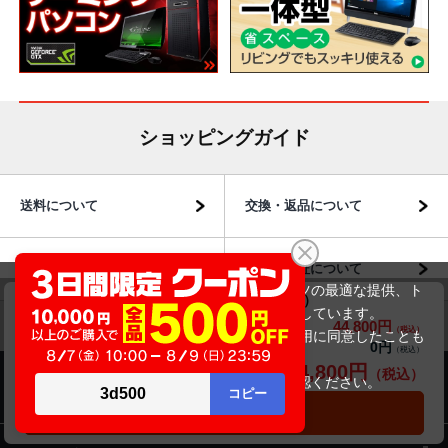
ショッピングガイド
送料について
交換・返品について
お届けについて
商品・保証について
当サイトでは利用体験の向上およびコンテンツの最適な提供、ト
富士通 LIFEBOOK A5510/F（第10世代CPU）
ラフィックの分析を目的としてCookieを使用しています。
44,800円
商品価格(税込)
サイトの閲覧を継続された場合、Cookieの利用に同意したことも
0円
オプション小計価格(税込)
のといたします。
44,800円
商品合計価格(税込)
詳細については
プライバシーポリシー
をご確認ください。
商品のご案内
承諾する
カートに入れる